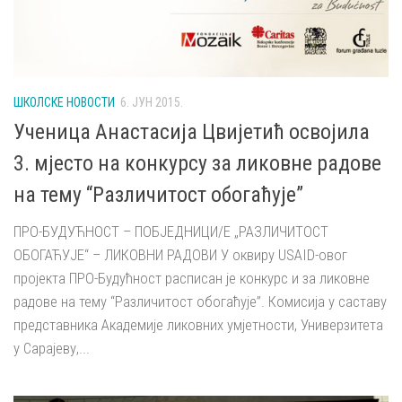
ШКОЛСКЕ НОВОСТИ
6. ЈУН 2015.
Ученица Анастасија Цвијетић освојила
3. мјесто на конкурсу за ликовне радове
на тему “Различитост обогаћује”
ПРО-БУДУЋНОСТ – ПОБЈЕДНИЦИ/Е „РАЗЛИЧИТОСТ
ОБОГАЋУЈЕ“ – ЛИКОВНИ РАДОВИ У оквиру USAID-овог
пројекта ПРО-Будућност расписан је конкурс и за ликовне
радове на тему “Различитост обогаћује”. Комисија у саставу
представника Академије ликовних умјетности, Универзитета
у Сарајеву,...