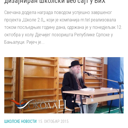
дизајниран школски веб сајт у БиХ
Свечана додјела награда поводом успјешно завршеног
пројекта „Школе 2.0„, који је компанија m:tel реализовала
током посљедњих годину дана, одржана је у понедјељак 12.
октобра у холу Дјечијег позоришта Републике Српске у
Бањалуци. Ријеч је...
ШКОЛСКЕ НОВОСТИ
15. ОКТОБАР 2015.