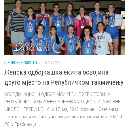
ШКОЛСКЕ НОВОСТИ
29. МАЈ 2015.
Женска одбојкашка екипа освојила
друго мјесто на Републичком такмичењу
КООРДИНАЦИОНИ ОДБОР МОИ РЕГИЈЕ ХЕРЦЕГОВИНА
РЕПУБЛИЧКО ТАКМИЧЕЊЕ УЧЕНИКА У ОДБОЈЦИ ОСНОВНЕ
ШКОЛЕ – ТРЕБИЊЕ, 16. и 17. мај 2015. године. Свечаним
постројавањем екипа учесница и интонирањем химне МОИ
РС, у Требињу је...