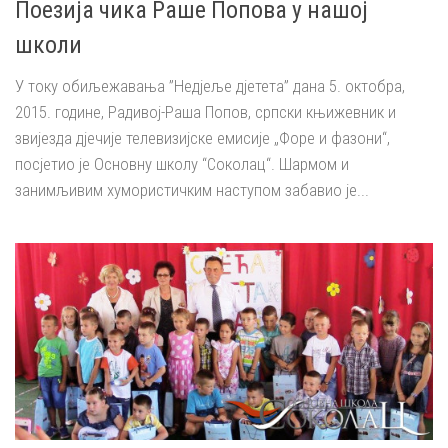
Поезија чика Раше Попова у нашој
школи
У току обиљежавања ”Недјеље дјетета” дана 5. октобра,
2015. године, Радивој-Раша Попов, српски књижевник и
звијезда дјечије телевизијске емисије „Форе и фазони“,
посјетио је Основну школу “Соколац“. Шармом и
занимљивим хумористичким наступом забавио је...