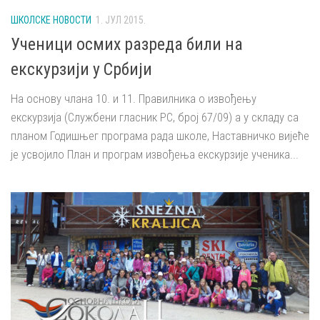
ШКОЛСКЕ НОВОСТИ
1. ЈУЛ 2015.
Ученици осмих разреда били на
екскурзији у Србији
На основу члана 10. и 11. Правилника о извођењу
екскурзија (Службени гласник РС, број 67/09) а у складу са
планом Годишњег програма рада школе, Наставничко вијеће
је усвојило План и програм извођења екскурзије ученика...