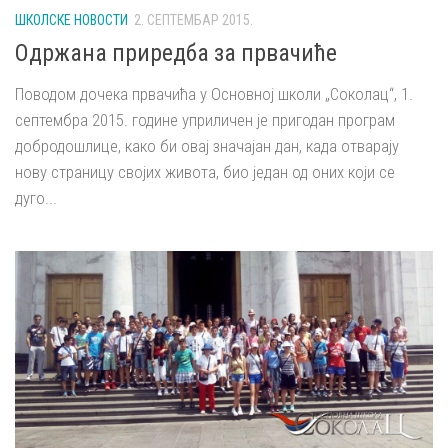
ШКОЛСКЕ НОВОСТИ
2. СЕПТЕМБАР 2015.
Одржана приредба за првачиће
Поводом дочека првачића у Основној школи „Соколац“, 1.
септембра 2015. године уприличен је пригодан програм
добродошлице, како би овај значајан дан, када отварају
нову страницу својих живота, био један од оних који се
дуго...