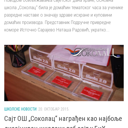
Поводом обиљежавања Свјетског дана хране, Основна
школа „Соколац“ била је домаћин тематског часа за ученике
разредне наставе о значају здраве исхране и куповини
домаћих производа. Представник Подручне привредне
коморе Источно Сарајево Наташа Радовић, укратко...
ШКОЛСКЕ НОВОСТИ
20. ОКТОБАР 2015.
Сајт ОШ „Соколац“ награђен као најбоље