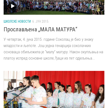
ШКОЛСКЕ НОВОСТИ
6. ЈУН 2015.
Прослављена „МАЛА МАТУРА“
У четвртак, 4. јуна 2015. године Соколац је био у знаку
младости и љепоте. Још једна генарција соколачких
основаца обиљежила је “малу” матуру. Након окупљања на
платоу испред основне школе, ђаци из пет одјељења...