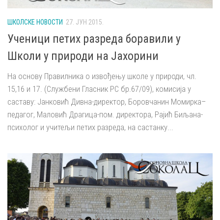
ШКОЛСКЕ НОВОСТИ
27. ЈУН 2015.
Ученици петих разреда боравили у
Школи у природи на Јахорини
На основу Правилника о извођењу школе у природи, чл.
15,16 и 17. (Службени Гласник РС бр.67/09), комисија у
саставу: Јанковић Дивна-директор, Боровчанин Момирка–
педагог, Маловић Драгица-пом. директора, Рајић Биљана-
психолог и учитељи петих разреда, на састанку...