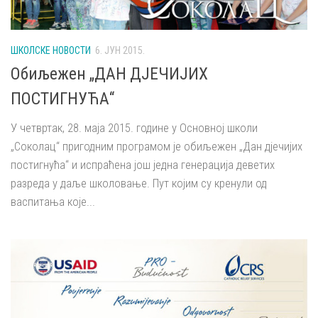
ШКОЛСКЕ НОВОСТИ
6. ЈУН 2015.
Обиљежен „ДАН ДЈЕЧИЈИХ
ПОСТИГНУЋА“
У четвртак, 28. маја 2015. године у Основној школи
„Соколац“ пригодним програмом је обиљежен „Дан дјечијих
постигнућа“ и испраћена још једна генерација деветих
разреда у даље школовање. Пут којим су кренули од
васпитања које...