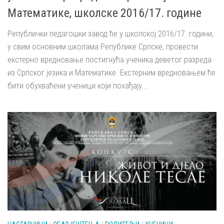
Математике, школске 2016/17. године
Републички педагошки завод ће у школској 2016/17. години,
у свим основним школама Републике Српске, провести
екстерно вредновање постигнућа ученика деветог разреда
из Српског језика и Математике. Екстерним вредновањем ће
бити обухваћени ученици који похађају...