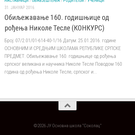
НАСТАВНИЦИ
/
ОБАВЈЕШТЕЊА
/
РОДИТЕЉИ
/
УЧЕНИЦИ
31. ЈАНУАР 2016.
Обиљежавање 160. годишњице од
рођења Николе Тесле (КОНКУРС)
Број: 07/2.01/01-614-40-1/16 Датум: 25.01.2016. године
ОСНОВНИМ И СРЕДЊИМ ШКОЛАМА РЕПУБЛИКЕ СРПСКЕ
ПРЕДМЕТ: Обиљежавање 160. годишњице од рођења
српског великана и научника Николе Тесле Поводом 160
година од рођења Николе Тесле, српског и...
©2026 ЈУ Основна школа "Соколац"