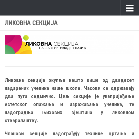
Skip to content
ЛИКОВНА СЕКЦИЈА
Ликовна секција окупља нешто више од двадесет
надарених ученика наше школе. Часови се одржавају
два пута седмично. Циљ секције је унапријеђење
естетског опажања и изражавања ученика, те
надоградња њихових вјештина у ликовном
стваралаштву.
Чланови секције надограђују технике цртања и