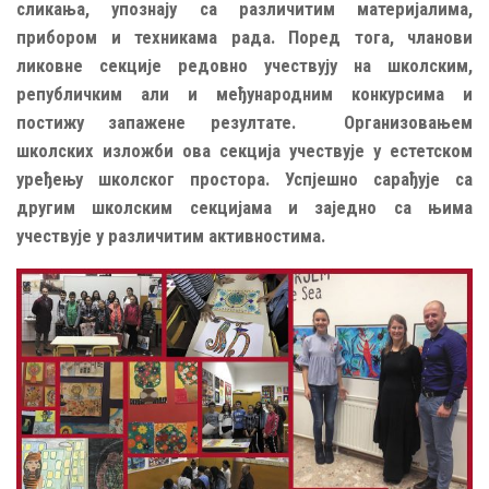
сликања, упознају са различитим материјалима,
прибором и техникама рада. Поред тога, чланови
ликовне секције редовно учествују на школским,
републичким али и међународним конкурсима и
постижу запажене резултате. Организовањем
школских изложби ова секција учествује у естетском
уређењу школског простора. Успјешно сарађује са
другим школским секцијама и заједно са њима
учествује у различитим активностима.