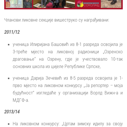
Чланови ликовне секције вишеструко су награђивани:
2011/12
ученица Илиријана Башовић из 8-1 разреда освојила је
3-треће мјесто на ликовној радионици „Озренско
драговање“ на Озрену, гдје је учествовало 10-так
основних школа из цијеле Републике Српске,
ученица Дарија Зечевић из 8-5 разреда освојила је 1-
прво мјесто на ликовном конкурсу „Ја репортер – моја
будућност” изгледаће у организацији Ворлд Вижн-а и
МДГФ-а.
2013/14
На ликовном конкурсу: „Цртам зимску идилу за своју