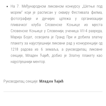
На 7. Међународном ликовном конкурсу „Шетње под
морем“ који је расписан у оквиру Фестивала филма,
фотографије и дјечијих цртежа у организацији
пливачког клуба Словенске Коњице из мјеста
Словенске Коњице у Словенији, ученица VII-4 разреда,
Марија Бојат, освојила је Гранд При и добила златну
плакету за најуспјешнији ликовни рад у конкуренцији од
1218 радова из 6 земаља, а руководилац ликовне
секције, Младен Ћајић, добио је Златну плакету као
најуспјешнији ментор.
Руководилац секције:
Младен Ћајић