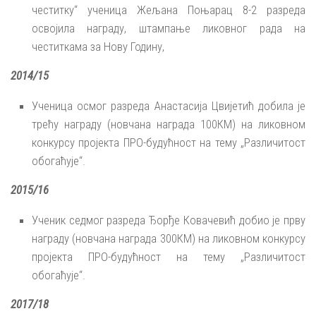
честитку“ ученица Жељана Поњарац 8-2 разреда
освојила награду, штампање ликовног рада на
честиткама за Нову Годину,
2014/15
Ученица осмог разреда Анастасија Цвијетић добила је
трећу награду (новчана награда 100КМ) на ликовном
конкурсу пројекта ПРО-будућност на тему „Различитост
обогаћује“.
2015/16
Ученик седмог разреда Ђорђе Ковачевић добио је прву
награду (новчана награда 300КМ) на ликовном конкурсу
пројекта ПРО-будућност на тему „Различитост
обогаћује“.
2017/18