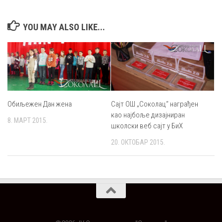
YOU MAY ALSO LIKE...
Обиљежен Дан жена
Сајт ОШ „Соколац“ награђен
као најбоље дизајниран
8. МАРТ 2015.
школски веб сајт у БиХ
20. ОКТОБАР 2015.