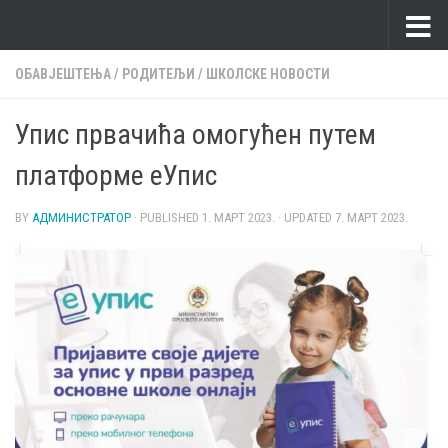
Skip to content
ОБАВЈЕШТЕЊА
/
РОДИТЕЉИ
/
ШКОЛСКЕ НОВОСТИ
Упис првачића омогућен путем
платформе еУпис
BY
АДМИНИСТРАТОР
· PUBLISHED
1. МАРТ 2023.
· UPDATED
7. МАРТ 2023.