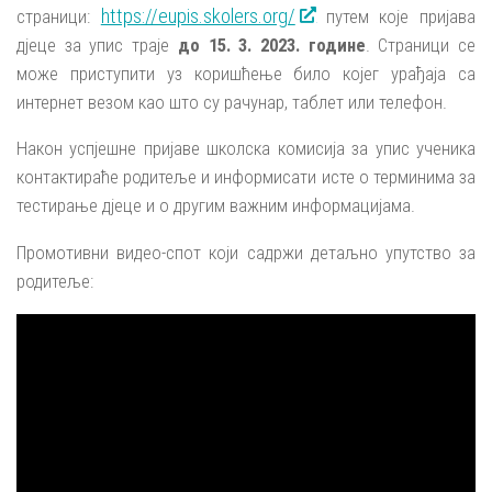
https://eupis.skolers.org/
страници:
путем које пријава
дјеце за упис траје
до 15. 3. 2023. године
. Страници се
може приступити уз коришћење било којег урађаја са
интернет везом као што су рачунар, таблет или телефон.
Након успјешне пријаве школска комисија за упис ученика
контактираће родитеље и информисати исте о терминима за
тестирање дјеце и о другим важним информацијама.
Промотивни видео-спот који садржи детаљно упутство за
родитеље: