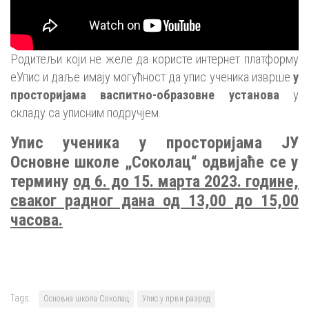
Родитељи који не желе да користе интернет платформу
еУпис и даље имају могућност да упис ученика изврше
у
просторијама васпитно-образовне установа
у
складу са уписним подручјем.
Упис ученика у просторијама ЈУ
Основне школе „Соколац“ одвијаће се у
термину
од 6. до 15. марта 2023. године,
сваког радног дана од 13,00 до 15,00
часова.
Tags:
Основна школа Соколац
Упис у први разред