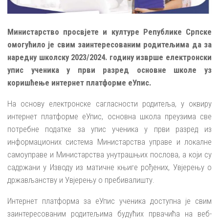
Министарство просвјете и културе Републике Српске
омогућило је свим заинтересованим родитељима да за
наредну школску 2023/2024. годину изврше електронски
упис ученика у први разред основне школе уз
коришћење интернет платформе еУпис.
На основу електронске сагласности родитеља, у оквиру
интернет платформе еУпис, основна школа преузима све
потребне податке за упис ученика у први разред из
информационих система Министарства управе и локалне
самоуправе и Министарства унутрашњих послова, а који су
садржани у Изводу из матичне књиге рођених, Увјерењу о
држављанству и Увјерењу о пребивалишту.
Интернет платформа за еУпис ученика доступна је свим
заинтересованим родитељима будућих првачића на веб-