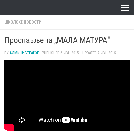
Skip to content
ШКОЛСКЕ НОВОСТИ
Прослављена „МАЛА МАТУРА“
BY
АДМИНИСТРАТОР
· PUBLISHED
6. ЈУН 2015.
· UPDATED
7. ЈУН 2015.