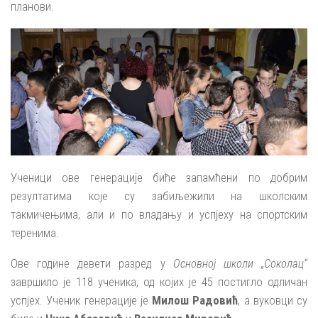
планови.
Ученици ове генерације биће запамћени по добрим
резултатима које су забиљежили на школским
такмичењима, али и по владању и успјеху на спортским
теренима.
Ове године девети разред у
Основној школи „Соколац“
завршило је 118 ученика, од којих је 45 постиглo одличан
успјех. Ученик генерације је
Милош Радовић
, а вуковци су