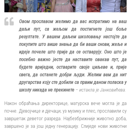
Овом прославом желимо да вас испратимо на ваш
даљи пут, са жељом да постигнете још боље
резултате. У вашем даљем школовању настојте да
покупите што више знања да би ваши снови, жеље и
идеје почеле што прије да се остварују. Оно што је
посебно важно јесте да наставите овакав пут, да
будете вриједни, остварите своје циљеве и, прије
свега, да останете добри људи. Желим вам да нит
другарства коју сте добили са првим даном поласка у
школу никада не прекинете
– истакла је Јанковићева.
Након обраћања директорице, матурска вече могла је да
почне. Дјевојчице и дјечаци, уз музику и плес, прославили су
завршетак деветог разреда. Најбезбрижније животно доба,
завршено је за још једну генерацију. Слиједе нови животни