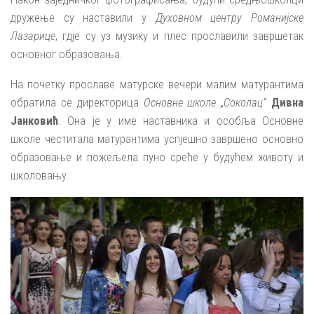
дружење су наставили у
Духовном центру Романијске
Лазарице
, гдје су уз музику и плес прославили завршетак
основног образовања.
На почетку прославе матурске вечери малим матурантима
обратила се директорица
Основне школе „Соколац“
Дивна
Јанковић
. Она је у име наставника и особља Основне
школе честитала матурантима успјешно завршено основно
образовање и пожељела пуно среће у будућем животу и
школовању.