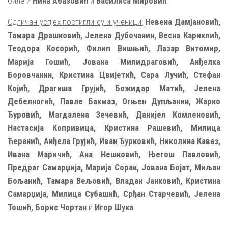
биле и
Нина Абазовић
и
Василиса Мировић
.
Одличан успјех постигли су и ученици:
Невена Дамјановић,
Тамара Драшковић, Јелена Дубочанин, Весна Кариклић,
Теодора Косорић, Филип Вишњић, Лазар Витомир,
Марија Гошић, Јована Милидраговић, Анђелка
Боровчанин, Кристина Цвијетић, Сара Лучић, Стефан
Којић, Драгиша Грујић, Божидар Матић, Јелена
Дебелногић, Павле Бакмаз, Огњен Дупљанин, Жарко
Ђуровић, Магдалена Зечевић, Данијел Комленовић,
Настасија Копривица, Кристина Рашевић, Милица
Ћеранић, Анђела Грујић, Иван Ђурковић, Николина Каваз,
Ивана Маричић, Ана Нешковић, Његош Павловић,
Предраг Самарџија, Марија Сорак, Јована Бојат, Миљан
Бољанић, Тамара Вељовић, Владан Јанковић, Кристина
Самарџија, Милица Субашић, Срђан Старчевић, Јелена
Тошић, Борис Чортан
и
Игор Шука
.