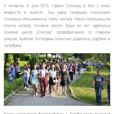
У четвртак, 4. јуна 2015. године Соколац је био у знаку
младости и љепоте. Још једна генарција соколачких
основаца обиљежила је “малу” матуру. Након окупљања на
платоу испред основне школе, ђаци из пет одјељења
Основне школе „Соколац“
продефиловали су главном
улицом, праћени погледима поносних родитеља, родбине и
суграђана.
Након заједничког фотографисања, будући средњошколци