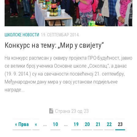
ШКОЛСКЕ НОВОСТИ
19. СЕПТЕМБАР 2014.
Конкурс на тему: „Мир у свијету“
На конкурс расписан у оквиру пројекта ПРО-Будућност, јавио
се велики број ученика Основне школе „Соколац“, а данас
(19. 9. 2014.) су на свечаности посвећеној 21. септембру,
Међународном дану мира у овој установи подијељене
награде...
Страна 23 од 23
« Прва
«
...
10
...
19
20
21
22
23