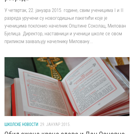
У четвртак, 22. јануара 2015. године, свим ученицима I и II
разреда уручени су новогодишњи пакетићи које је
ученицима поклонио начелник Општине Соколац, Милован
Бјелица. Директор, наставници и ученици школе се овом
приликом захваљују начелнику Миловану...
ШКОЛСКЕ НОВОСТИ
29. ЈАНУАР 2015.