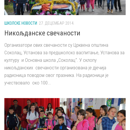
ШКОЛСКЕ НОВОСТИ
27. ДЕЦЕМБАР 2014.
Никољданске свечаности
Организатори ових свечаности су Црквена општина
Соколац, Установа за предшколско васпитање, Установа за
културу и Основна школа „Соколац“. У склопу
никољданских свечаности организована је дјечија
радионица поводом овог празника. На радионици је
учествовало око 100...