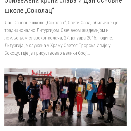
Обиљежена крсна слава и Дан Основне
школе „Соколац“
Дан Основне школе „Соколац“, Свети Сава, обиљежен је
традиционално Литургијом, Свечаном академијом и
ломљењем славског колача, 27. јануара 2015. године.
Литургија је служена у Храму Светог Пророка Илије у
Сокоцу, гдје је присуствовао велики број...