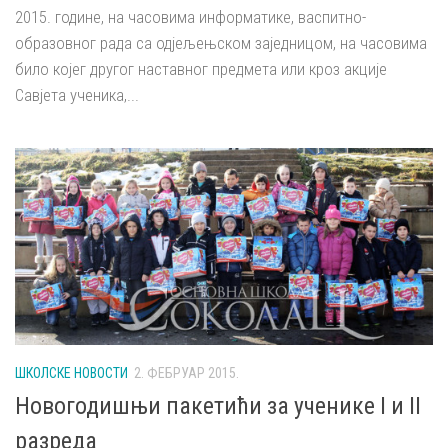
2015. године, на часовима информатике, васпитно-
образовног рада са одјељењском заједницом, на часовима
било којег другог наставног предмета или кроз акције
Савјета ученика,...
ШКОЛСКЕ НОВОСТИ
2. ФЕБРУАР 2015.
Новогодишњи пакетићи за ученике I и II
разреда