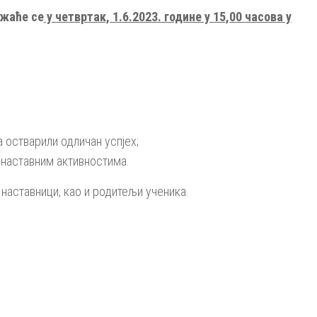
ржаће се
у четвртак, 1.6.2023. године у 15,00 часова у
 остварили одличан успјех;
аннаставним активностима.
наставници, као и родитељи ученика.