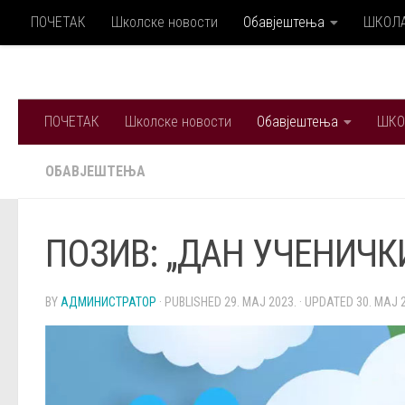
ПОЧЕТАК
Школске новости
Обавјештења
ШКОЛ
Skip to content
ПОЧЕТАК
Школске новости
Обавјештења
ШКО
ОБАВЈЕШТЕЊА
ПОЗИВ: „ДАН УЧЕНИЧК
BY
АДМИНИСТРАТОР
· PUBLISHED
29. МАЈ 2023.
· UPDATED
30. МАЈ 