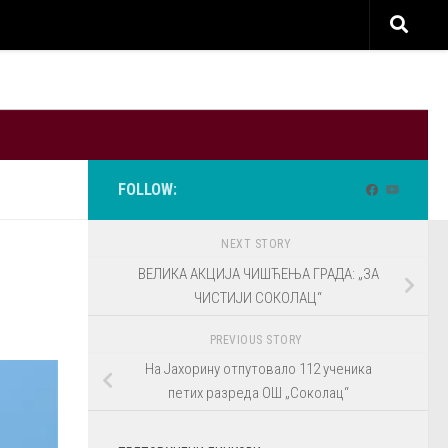
FOLLOW:
NEXT STORY
ВЕЛИКА АКЦИЈА ЧИШЋЕЊА ГРАДА: „ЗА
ЧИСТИЈИ СОКОЛАЦ“
PREVIOUS STORY
На Јахорину отпутовало 112 ученика
петих разреда ОШ „Соколац“