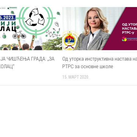
ЈА ЧИШЋЕЊА ГРАДА: „ЗА
Од уторка инструктивна настава н
КОЛАЦ“
РТРС за основне школе
15. МАРТ 2020.