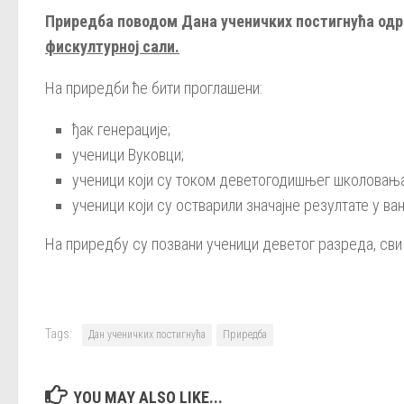
Приредба поводом Дана ученичких постигнућа од
фискултурној сали.
На приредби ће бити проглашени:
ђак генерације;
ученици Вуковци;
ученици који су током деветогодишњег школовања
ученици који су остварили значајне резултате у в
На приредбу су позвани ученици деветог разреда, сви 
Tags:
Дан ученичких постигнућа
Приредба
YOU MAY ALSO LIKE...