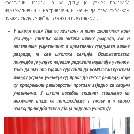
креативни часови, а за дјецу је увијек приредба
најузбудљивији и најпривлачнији начин да пред публиком
покажу своје умијеће, таленат и креативност.
У школи ради Тим за културну и јавну дјелатност који
укључује учитеље свих актива нижих разреда, као и
наставнике умјетничких и креативних предмета виших
разреда, те све школске секције. Осмомартовска
приредба је увијек највише радовала најмлађе ученике,
тако да смо ове године одлучили да комплетан програм
изведу управо ученици од првог до петог разреда, који
су припремили разноврстан програм заједно са својим
учитељима. У школи посебан акценат стављамо на
инклузију дјеце са потешкоћама у учењу и у скоро
свакој приредби таква дјеца редовно учествују.