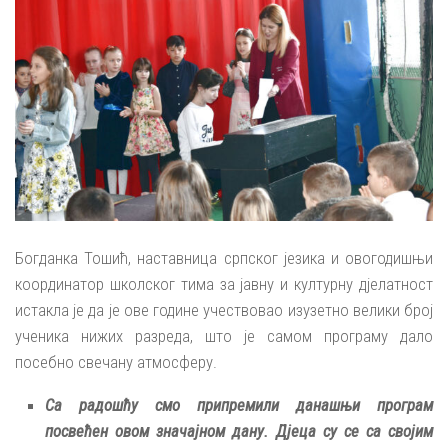
Богданка Тошић, наставница српског језика и овогодишњи
координатор школског тима за јавну и културну дјелатност
истакла је да је ове године учествовао изузетно велики број
ученика нижих разреда, што је самом програму дало
посебно свечану атмосферу.
Са радошћу смо припремили данашњи програм
посвећен овом значајном дану. Дјеца су се са својим