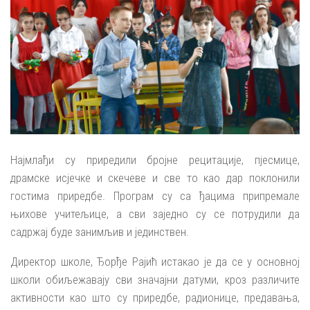
Најмлађи су приредили бројне рецитације, пјесмице,
драмске исјечке и скечеве и све то као дар поклонили
гостима приредбе. Програм су са ђацима припремале
њихове учитељице, а сви заједно су се потрудили да
садржај буде занимљив и јединствен.
Директор школе, Ђорђе Рајић истакао је да се у основној
школи обиљежавају сви значајни датуми, кроз различите
активности као што су приредбе, радионице, предавања,