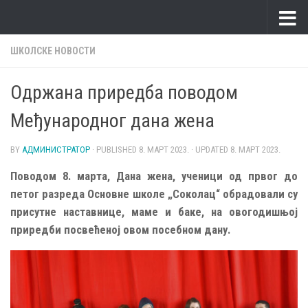
Skip to content
ШКОЛСКЕ НОВОСТИ
Одржана приредба поводом
Међународног дана жена
BY
АДМИНИСТРАТОР
· PUBLISHED
8. МАРТ 2023.
· UPDATED
8. МАРТ 2023.
Поводом 8. марта, Дана жена, ученици од првог до
петог разреда Основне школе „Соколац“ обрадовали су
присутне наставнице, маме и баке, на овогодишњој
приредби посвећеној овом посебном дану.