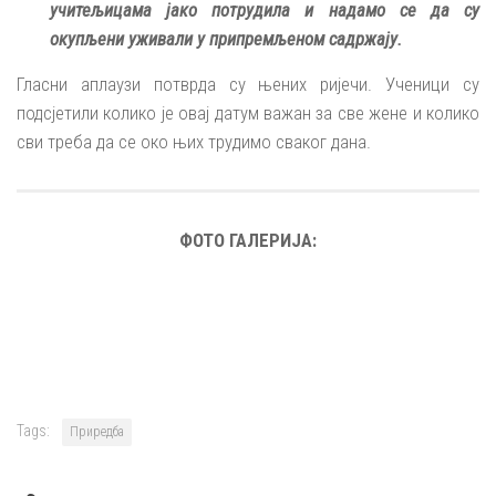
учитељицама јако потрудила и надамо се да су
окупљени уживали у припремљеном садржају.
Гласни аплаузи потврда су њених ријечи. Ученици су
подсјетили колико је овај датум важан за све жене и колико
сви треба да се око њих трудимо сваког дана.
ФОТО ГАЛЕРИЈА:
Tags:
Приредба