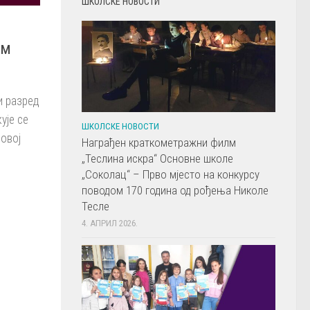
ШКОЛСКЕ НОВОСТИ
ом
и разред
ује се
ШКОЛСКЕ НОВОСТИ
 овој
Награђен краткометражни филм
„Теслина искра“ Основне школе
„Соколац“ – Прво мјесто на конкурсу
поводом 170 година од рођења Николе
Тесле
4. АПРИЛ 2026.