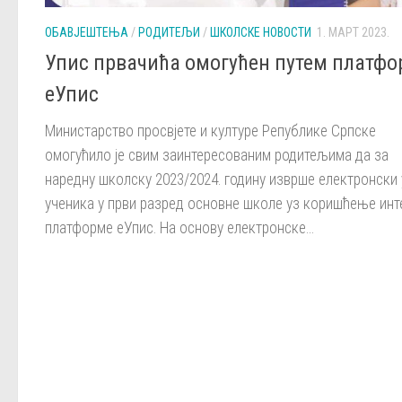
ОБАВЈЕШТЕЊА
/
РОДИТЕЉИ
/
ШКОЛСКЕ НОВОСТИ
1. МАРТ 2023.
Упис првачића омогућен путем платфо
еУпис
Министарство просвјете и културе Републике Српске
омогућило је свим заинтересованим родитељима да за
наредну школску 2023/2024. годину изврше електронски 
ученика у први разред основне школе уз коришћење инт
платформе еУпис. На основу електронске...