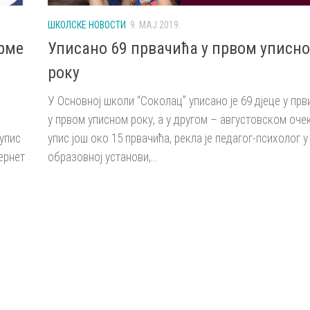
ШКОЛСКЕ НОВОСТИ
9. МАЈ 2019.
рме
Уписано 69 првачића у првом уписн
року
У Основној школи “Соколац” уписано је 69 дјеце у прв
у првом уписном року, а у другом – августовском очек
упис
упис још око 15 првачића, рекла је педагог-психолог у
ернет
образовној установи,...