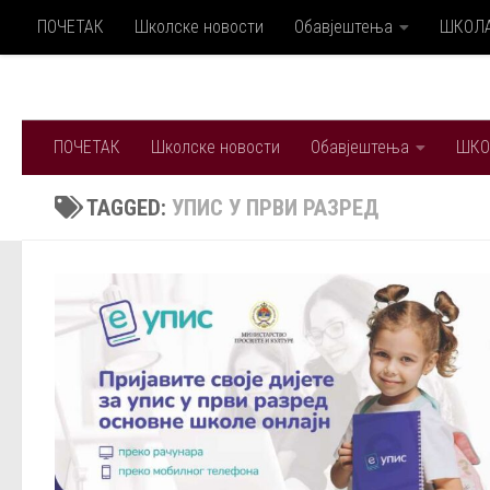
ПОЧЕТАК
Школске новости
Обавјештења
ШКОЛ
Skip to content
ПОЧЕТАК
Школске новости
Обавјештења
ШКО
TAGGED:
УПИС У ПРВИ РАЗРЕД