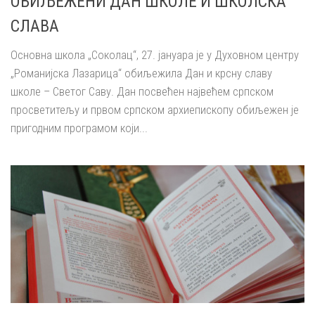
ОБИЉЕЖЕНИ ДАН ШКОЛЕ И ШКОЛСКА
СЛАВА
Основна школа „Соколац“, 27. јануара је у Духовном центру
„Романијска Лазарица“ обиљежила Дан и крсну славу
школе – Светог Саву. Дан посвећен највећем српском
просветитељу и првом српском архиепископу обиљежен је
пригодним програмом који...