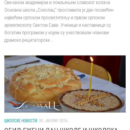
Свечаном академијом и ломљењем славског колача
Основна школа „Соколац“ прославила је дан посвећен
највећем српском просветитељу и првом српском
архиепископу Светом Сави. Ученици и наставници су
богатим програмом у којем су учествовали чланови
драмско-рецитаторске...
ШКОЛСКЕ НОВОСТИ
30. ЈАНУАР 2016.