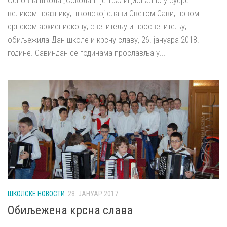
великом празнику, школској слави Светом Сави, првом
српском архиепископу, светитељу и просветитељу,
обиљежила Дан школе и крсну славу, 26. јануара 2018.
године. Савиндан се годинама прославља у...
ШКОЛСКЕ НОВОСТИ
28. ЈАНУАР 2017.
Обиљежена крсна слава