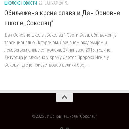
ШКОЛСКЕ НОВОСТИ
29. ЈАНУАР 2015.
Обиљежена крсна слава и Дан Основне
школе „Соколац“
Дан Основне школе „Соколац“, Свети Сава, обиљежен је
традиционално Литургијом, Свечаном академијом и
ломљењем славског колача, 27. јануара 2015. године.
Литургија је служена у Храму Светог Пророка Илије у
Сокоцу, гдје је присуствовао велики број...
©2026 ЈУ Основна школа "Соколац"