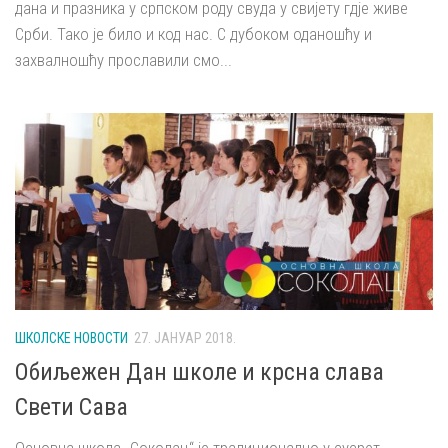
дана и празника у српском роду свуда у свијету гдје живе
Срби. Тако је било и код нас. С дубоком оданошћу и
захвалношћу прославили смо...
ШКОЛСКЕ НОВОСТИ
27. ЈАНУАР 2018.
Обиљежен Дан школе и крсна слава
Свети Сава
Основна школа „Соколац“ је традиционално у сусрет