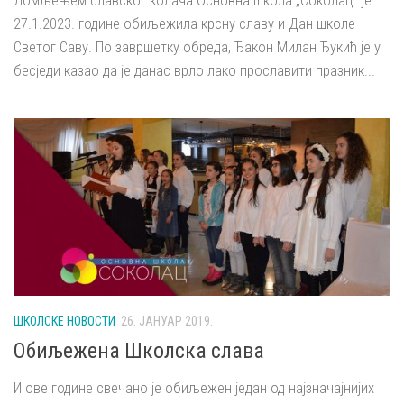
Ломљењем славског колача Основна школа „Соколац“ је
27.1.2023. године обиљежила крсну славу и Дан школе
Светог Саву. По завршетку обреда, Ђакон Милан Ђукић је у
бесједи казао да је данас врло лако прославити празник...
ШКОЛСКЕ НОВОСТИ
26. ЈАНУАР 2019.
Обиљежена Школска слава
И ове године свечано је обиљежен један од најзначајнијих