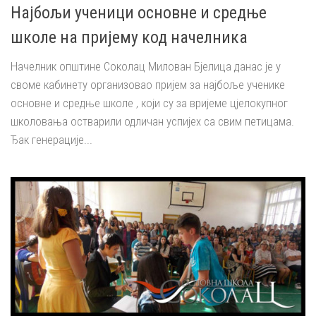
Најбољи ученици основне и средње
школе на пријему код начелника
Начелник општине Соколац Милован Бјелица данас је у
своме кабинету организовао пријем за најбоље ученике
основне и средње школе , који су за вријеме цјелокупног
школовања остварили одличан успијех са свим петицама.
Ђак генерације...