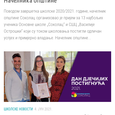
Начелника општине
Поводом завршетка школске 2020/2021. године, начелник
општине Соколац организовао је пријем за 13 најбољих
ученика Основне школе „Соколац“ и СШЦ „Василије
Острошки“ који су током школовања постигли одличан
успјех и примјерно владање. Начелник општине...
ШКОЛСКЕ НОВОСТИ
4. ЈУН 2021.