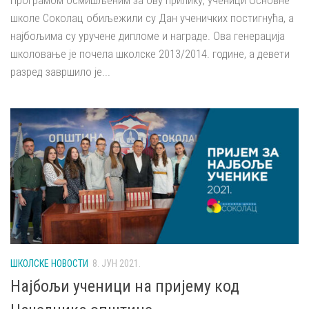
Програмом осмишљеним за ову прилику, ученици Основне
школе Соколац обиљежили су Дан ученичких постигнућа, а
најбољима су уручене дипломе и награде. Ова генерација
школовање је почела школске 2013/2014. године, а девети
разред завршило је...
ШКОЛСКЕ НОВОСТИ
8. ЈУН 2021.
Најбољи ученици на пријему код