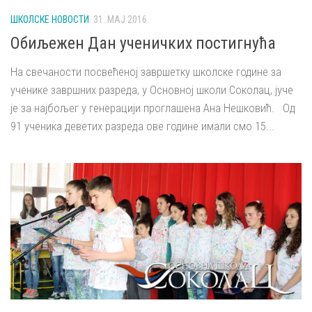
ШКОЛСКЕ НОВОСТИ
31. МАЈ 2016.
Обиљежен Дан ученичких постигнућа
На свечаности посвећеној завршетку школске године за
ученике завршних разреда, у Основној школи Соколац, јуче
је за најбољег у генерацији проглашена Ана Нешковић. Од
91 ученика деветих разреда ове године имали смо 15...