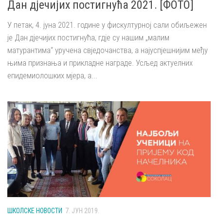
Дан дјечијих постигнућа 2021. [ФОТО]
У петак, 4. јуна 2021. године у фискултурној сали обиљежен
је Дан дјечијих постигнућа, гдје су нашим „малим
матурантима“ уручена свједочанства, а најуспјешнијим међу
њима признања и прикладне награде. Усљед актуелних
епидемиолошких мјера, а...
ШКОЛСКЕ НОВОСТИ
7. ЈУН 2019.