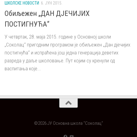
ШКОЛСКЕ НОВОСТИ
6. ЈУН 2015.
Обиљежен „ДАН ДЈЕЧИЈИХ
ПОСТИГНУЋА“
У четвртак, 28. маја 2015. године у Основној школи
„Соколац“ пригодним програмом је обиљежен „Дан дјечијих
постигнућа“ и испраћена још једна генерација деветих
разреда у даље школовање. Пут којим су кренули од
васпитања које...
©2026 ЈУ Основна школа "Соколац"