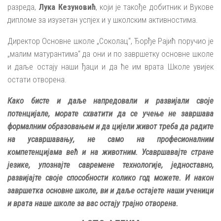
разреда,
Лука Кезуновић
, који је такође добитник и Вукове
дипломе за изузетан успјех и у школским активностима.
Директор Основне школе „Соколац“, Ђорђе Рајић поручио је
„малим матурантима“ да они и по завршетку основне школе
и даље остају наши ђаци и да ће им врата Школе увијек
остати отворена.
Како бисте и даље напредовали и развијали своје
потенцијале, морате схватити да се учење не завршава
формалним образовањем и да цијели живот треба да радите
на усавршавању, не само на професионалним
компетенцијама већ и на животним. Усавршавајте стране
језике, упознајте савремене технологије, једноставно,
развијајте своје способности колико год можете. И након
завршетка основне школе, ви и даље остајете наши ученици
и врата наше школе за вас остају трајно отворена.