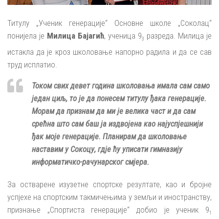
Титулу „Ученик генерације“ Основне школе „Соколац“
понијела је
Милица Бајагић
, ученица 9
разреда. Милица је
3
истакла да је кроз школовање напорно радила и да се сав
труд исплатио.
Током свих девет година школовања имала сам само
један циљ, то је да понесем титулу ђака генерације.
Морам да признам да ми је велика част и да сам
срећна што сам баш ја издвојена као најуспјешнији
ђак моје генерације. Планирам да школовање
наставим у Сокоцу, гдје ћу уписати гимназију
информатичко-рачунарског смјера
.
За остварене изузетне спортске резултате, као и бројне
успјехе на спортским такмичењима у земљи и иностранству,
признање „Спортиста генерације“ добио је ученик 9
1