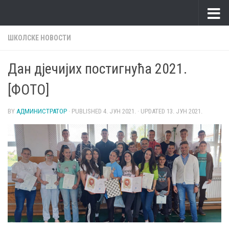
Skip to content
ШКОЛСКЕ НОВОСТИ
Дан дјечијих постигнућа 2021.
[ФОТО]
BY
АДМИНИСТРАТОР
· PUBLISHED
4. ЈУН 2021.
· UPDATED
13. ЈУН 2021.