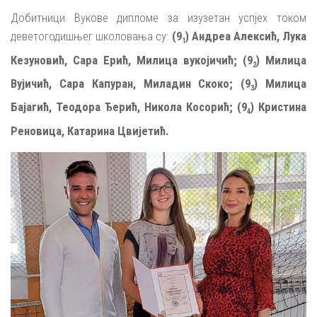
Добитници Вукове дипломе за изузетан успјех током
деветогодишњег школовања су:
(9
) Андреа Алексић, Лука
1
Кезуновић, Сара Ерић, Милица вукојичић; (9
) Милица
2
Вујичић, Сара Капуран, Миладин Скоко; (9
) Милица
3
Бајагић, Теодора Ђерић, Никола Косорић; (9
) Кристина
4
Реновица, Катарина Цвијетић.