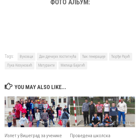
ФОТО АЛБУМ:
Tags:
Вуковци
Дан дјечијих постигнућа
Ђак генерације
Ђорђе Рајић
Лука Кезуновић
Матуранти
Милица Бајагић
YOU MAY ALSO LIKE...
Проведена школска
Излет у Вишеград за ученике