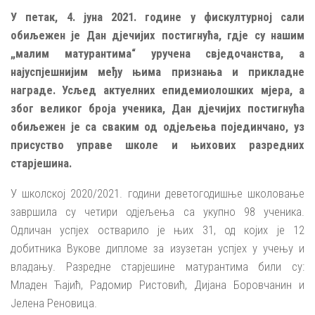
У петак, 4. јуна 2021. године у фискултурној сали
обиљежен је Дан дјечијих постигнућа, гдје су нашим
„малим матурантима“ уручена свједочанства, а
најуспјешнијим међу њима признања и прикладне
награде. Усљед актуелних епидемиолошких мјера, а
због великог броја ученика, Дан дјечијих постигнућа
обиљежен је са сваким од одјељења појединчано, уз
присуство управе школе и њихових разредних
старјешина.
У школској 2020/2021. години деветогодишње школовање
завршила су четири одјељења са укупно 98 ученика.
Одличан успјех остварило је њих 31, од којих је 12
добитника Вукове дипломе за изузетан успјех у учењу и
владању. Разредне старјешине матурантима били су:
Младен Ћајић, Радомир Ристовић, Дијана Боровчанин и
Јелена Реновица.