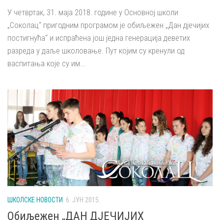
У четвртак, 31. маја 2018. године у Основној школи
„Соколац“ пригодним програмом је обиљежен „Дан дјечијих
постигнућа“ и испраћена још једна генерација деветих
разреда у даље школовање. Пут којим су кренули од
васпитања које су им...
ШКОЛСКЕ НОВОСТИ
6. ЈУН 2015.
Обиљежен „ДАН ДЈЕЧИЈИХ