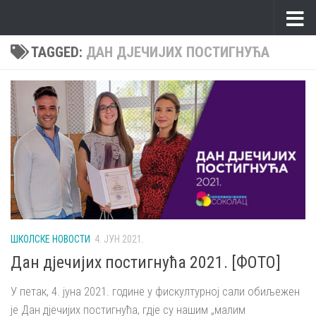
Skip to content
TAGGED:
ДАН ДЈЕЧИЈИХ ПОСТИГНУЋА
ШКОЛСКЕ НОВОСТИ
4. ЈУН 2021.
Дан дјечијих постигнућа 2021. [ФОТО]
У петак, 4. јуна 2021. године у фискултурној сали обиљежен
је Дан дјечијих постигнућа, гдје су нашим „малим