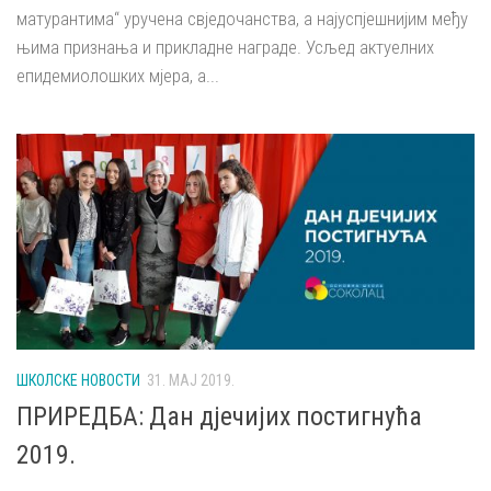
матурантима“ уручена свједочанства, а најуспјешнијим међу
њима признања и прикладне награде. Усљед актуелних
епидемиолошких мјера, а...
ШКОЛСКЕ НОВОСТИ
31. МАЈ 2019.
ПРИРЕДБА: Дан дјечијих постигнућа
2019.