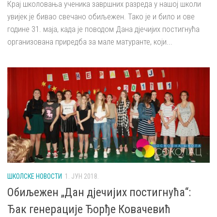
Крај школовања ученика завршних разреда у нашој школи
увијек је бивао свечано обиљежен. Тако је и било и ове
године 31. маја, када је поводом Дана дјечијих постигнућа
организована приредба за мале матуранте, који...
ШКОЛСКЕ НОВОСТИ
1. ЈУН 2018.
Обиљежен „Дан дјечијих постигнућа“:
Ђак генерације Ђорђе Ковачевић