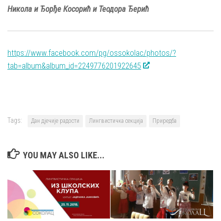
Никола и Ђорђе Косорић и Теодора Ђерић
https://www.facebook.com/pg/ossokolac/photos/?
tab=album&album_id=2249776201922645
Tags:
Дан дјечије радости
Лингвистичка секција
Приредба
YOU MAY ALSO LIKE...