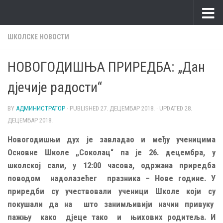
Skip to content
ШКОЛСКЕ НОВОСТИ
НОВОГОДИШЊА ПРИРЕДБА: „Дан
дјечије радости“
BY
АДМИНИСТРАТОР
· PUBLISHED
27. ДЕЦЕМБАР 2018.
· UPDATED
28.
ДЕЦЕМБАР 2018.
Новогодишњи дух је завладао и међу ученицима
Основне Школе „Соколац“ па је 26. децембра, у
школској сали, у 12:00 часова, одржана приредба
поводом надолазећег празника – Нове године. У
приредби су учествовали ученици Школе који су
покушали да на што занимљивији начин привуку
пажњу како дјеце тако и њихових родитеља. И