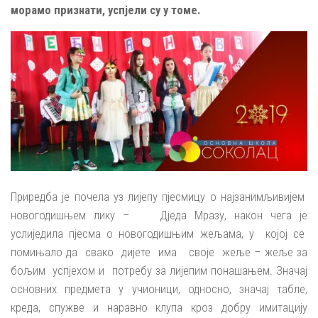
морамо признати, успјели су у томе.
Приредба је почела уз лијепу пјесмицу о најзанимљивијем
новогодишњем лику – Дједа Мразу, након чега је
услиједила пјесма о новогодишњим жељама, у којој се
помињало да свако дијете има своје жеље – жеље за
бољим успјехом и потребу за лијепим понашањем. Значај
основних предмета у учионици, односно, значај табле,
креда, спужве и наравно клупа кроз добру имитацију