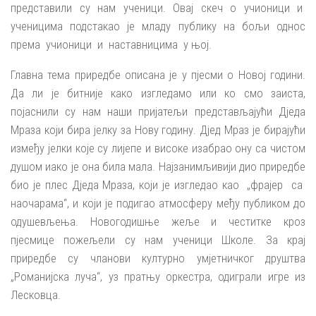
представили су нам ученици. Овај скеч о учионици и
ученицима подстакао је младу публику на бољи однос
према учионици и наставницима у њој.
Главна тема приредбе описана је у пјесми о Новој години.
Да ли је битније како изгледамо или ко смо заиста,
појаснили су нам наши пријатељи представљајући Дједа
Мраза који бира јелку за Нову годину. Дјед Мраз је бирајући
између јелки које су лијепе и високе изабрао ону са чистом
душом иако је она била мала. Најзанимљивији дио приредбе
био је плес Дједа Мраза, који је изгледао као „фрајер са
наочарама“, и који је подигао атмосферу међу публиком до
одушевљења. Новогодишње жеље и честитке кроз
пјесмице пожељели су нам ученици Школе. За крај
приредбе су чланови културно умјетничког друштва
„Романијска луча“, уз пратњу оркестра, одиграли игре из
Лесковца.