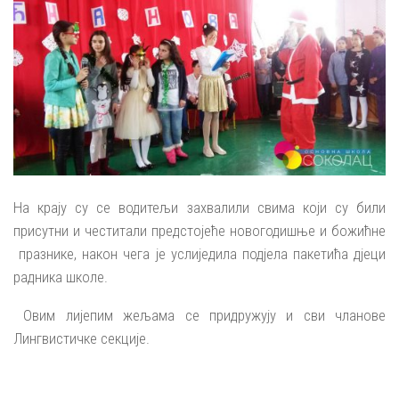
На крају су се водитељи захвалили свима који су били
присутни и честитали предстојеће новогодишње и божићне
празнике, након чега је услиједила подјела пакетића дјеци
радника школе.
Овим лијепим жељама се придружују и сви чланове
Лингвистичке секције.