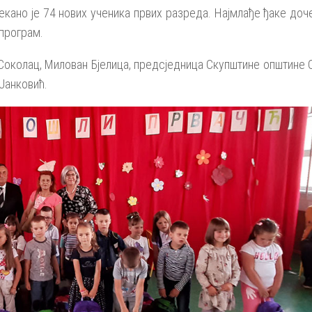
кано је 74 нових ученика првих разреда. Најмлађе ђаке доч
 програм.
Соколац, Милован Бјелица, предсједница Скупштине општине 
Јанковић.