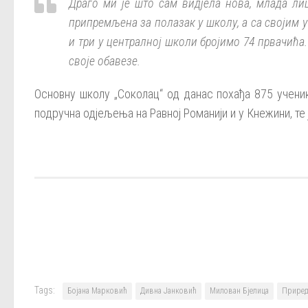
Драго ми је што сам видјела нова, млада ли
припремљена за полазак у школу, а са својим 
и три у централној школи бројимо 74 првачића
своје обавезе.
Основну школу „Соколац“ од данас похађа 875 ученик
подручна одјељења на Равној Романији и у Кнежини, те
Tags:
Бојана Марковић
Дивна Јанковић
Милован Бјелица
Приред