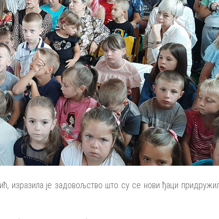
ћ, изразила је задовољство што су се нови ђаци придружил