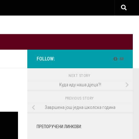
FOLLOW:
NEXT STORY
Куда иду наша дјеца?!
PREVIOUS STORY
Завршена још једна школска година
ПРЕПОРУЧЕНИ ЛИНКОВИ: