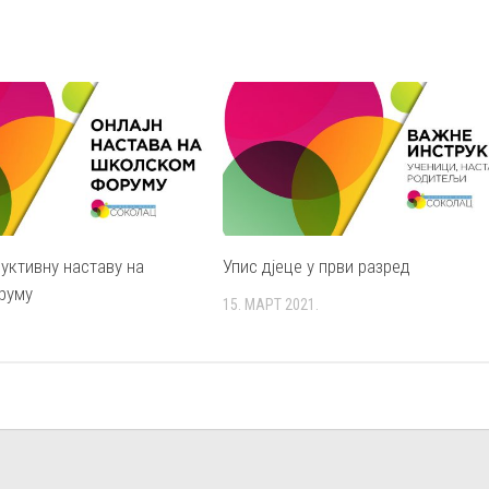
уктивну наставу на
Упис дјеце у први разред
руму
15. МАРТ 2021.