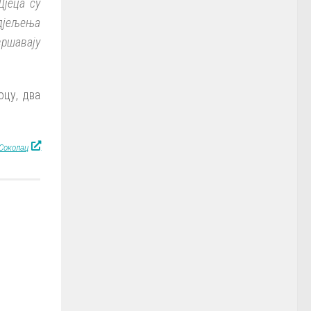
Дјеца су
одјељења
вршавају
оцу, два
Соколац