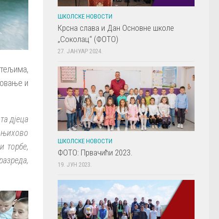
ШКОЛСКЕ НОВОСТИ
Крсна слава и Дан Основне школе
„Соколац“ (ФОТО)
27. ЈАНУАР 2024.
тељима,
ловање и
та дјеца
 њихово
ШКОЛСКЕ НОВОСТИ
и торбе,
ФОТО: Првачићи 2023.
разреда,
19. ЈУН 2023.