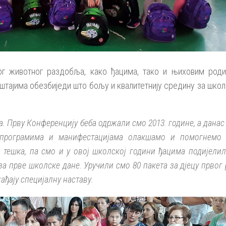
вог животног раздобља, како ђацима, тако и њиховим роди
аштајима обезбиједи што бољу и квалитетнију средину за шко
 Прву Конференцију беба одржали смо 2013. године, а данас 
 програмима и манифестацијама олакшамо и помогнемо
 тешка, па смо и у овој школској години ђацима подијелил
а прве школске дане. Уручили смо 80 пакета за дјецу првог 
ађају специјалну наставу.