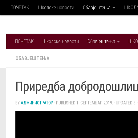
ПОЧЕТАК
Школске новости
Обавјештења
ШКОЛ
Skip to content
ПОЧЕТАК
Школске новости
Обавјештења
ШКО
ОБАВЈЕШТЕЊА
Приредба добродошлиц
BY
АДМИНИСТРАТОР
· PUBLISHED
1. СЕПТЕМБАР 2019.
· UPDATED
3.