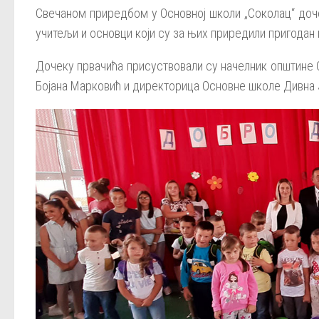
Свечаном приредбом у Основној школи „Соколац“ доче
учитељи и основци који су за њих приредили пригодан
Дочеку првачића присуствовали су начелник општине 
Бојана Марковић и директорица Основне школе Дивна 