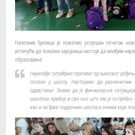
Начелник Бјелица је пожелио успјешан почетак но
истичући да локална заједница настоји да млађим нар
образовање.
Најмлађе суграђане пратимо од њиховог рођења.
полазе у школу. Настојимо да различитим
одрастање. Знамо да је финансијска ситуација
школски прибор и све оно што им је потребно з
као и за ђаке подручних школа и онима који пох