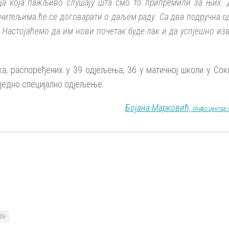
ца која пажљиво слушају шта смо то припремили за њих. 
учитељима ће се договарати о даљем раду. Са два подручна 
. Настојаћемо да им нови почетак буде лак и да успјешно из
а, распоређених у 39 одјељења, 36 у матичној школи у Сок
 једно специјално одјељење.
Бојана Марковић,
Инфо центар 
ба