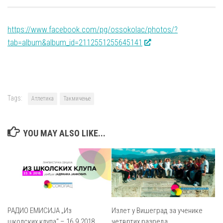
https://www.facebook.com/pg/ossokolac/photos/?
tab=album&album_id=2112551255645141
Tags:
Атлетика
Такмичење
YOU MAY ALSO LIKE...
РАДИО ЕМИСИЈА „Из
Излет у Вишеград за ученике
школских клупа“ – 16.9.2018.
четвртих разреда