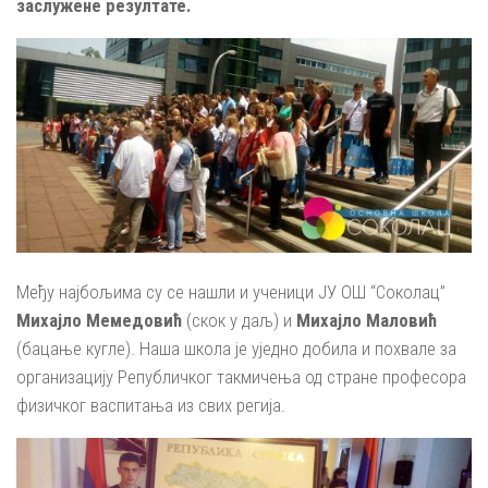
заслужене резултате.
Међу најбољима су се нашли и ученици ЈУ ОШ “Соколац”
Михајло Мемедовић
(скок у даљ) и
Михајло Маловић
(бацање кугле). Наша школа је уједно добила и похвале за
организацију Републичког такмичења од стране професора
физичког васпитања из свих регија.