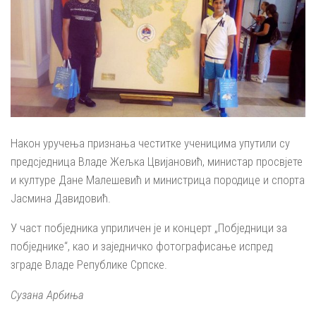
Након уручења признања честитке ученицима упутили су
предсједница Владе Жељка Цвијановић, министар просвјете
и културе Дане Малешевић и министрица породице и спорта
Јасмина Давидовић.
У част побједника уприличен је и концерт „Побједници за
побједнике“, као и заједничко фотографисање испред
зграде Владе Републике Српске.
Сузана Арбиња