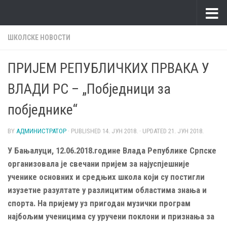
Skip to content
ШКОЛСКЕ НОВОСТИ
ПРИЈЕМ РЕПУБЛИЧКИХ ПРВАКА У
ВЛАДИ РС – „Побједници за
побједнике“
BY
АДМИНИСТРАТОР
· PUBLISHED
14. ЈУН 2018.
· UPDATED
21. ЈУН 2018.
У Бањалуци, 12.06.2018.године Влада Републике Српске
организовала je свечани пријем за најуспјешније
ученике основних и средњих школа који су постигли
изузетне разултате у разлицитим областима знања и
спорта. На пријему уз пригодан музички програм
најбољим ученицима су уручени поклони и признања за