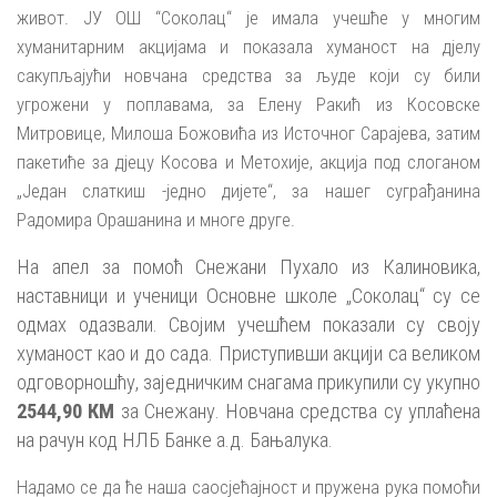
живот. ЈУ ОШ “Соколац“ је имала учешће у многим
хуманитарним акцијама и показала хуманост на дјелу
сакупљајући новчана средства за људе који су били
угрожени у поплавама, за Елену Ракић из Косовске
Митровице, Милоша Божовића из Источног Сарајева, затим
пакетиће за дјецу Косова и Метохије, акција под слоганом
„Један слаткиш -једно дијете“, за нашег суграђанина
Радомира Орашанина и многе друге.
На апел за помоћ Снежани Пухало из Калиновика,
наставници и ученици Основне школе „Соколац“ су се
одмах одазвали. Својим учешћем показали су своју
хуманост као и до сада. Приступивши акцији са великом
одговорношћу, заједничким снагама прикупили су укупно
2544,90 КМ
за Снежану. Новчана средства су уплаћена
на рачун код НЛБ Банке а.д. Бањалука.
Надамо се да ће наша саосјећајност и пружена рука помоћи