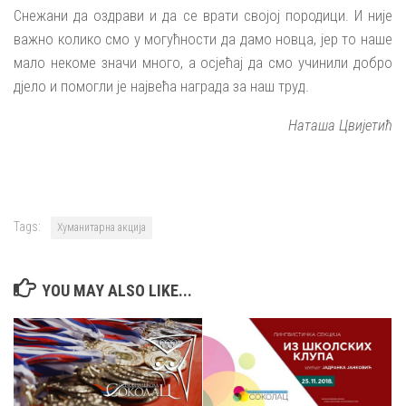
Снежани да оздрави и да се врати својој породици. И није
важно колико смо у могућности да дамо новца, јер то наше
мало некоме значи много, а осјећај да смо учинили добро
дјело и помогли је највећа награда за наш труд.
Наташа Цвијетић
Tags:
Хуманитарна акција
YOU MAY ALSO LIKE...