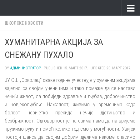
Skip to content
ШКОЛСКЕ НОВОСТИ
ХУМАНИТАРНА АКЦИЈА ЗА
СНЕЖАНУ ПУХАЛО
BY
АДМИНИСТРАТОР
· PUBLISHED
15. МАРТ 2017.
· UPDATED
20. МАРТ 2017.
ЈУ ОШ „Соколац“ сваке године учествује у хуманим акцијама
заједно са својим ученицима и тако помаже да се настави
нечији живот, да побиједи здравље и љубав, доброчинство
и човјекољубље. Нажалост, живимо у временима када
болест неријетко прекида нечије дјетињство и
безбрижност. Одговорност је на свима нама да на вријеме
пружимо руку и помоћ колико год смо у могућности. Увијек
постоји шанса да својим добрим дјелима некоме спасимо