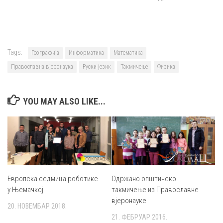
Tags:
Географија
Информатика
Математика
Православна вјеронаука
Руски језик
Такмичење
Физика
YOU MAY ALSO LIKE...
Одржано општинско
Европска седмица роботике
такмичење из Православне
у Њемачкој
вјеронауке
20. НОВЕМБАР 2018.
21. ФЕБРУАР 2016.