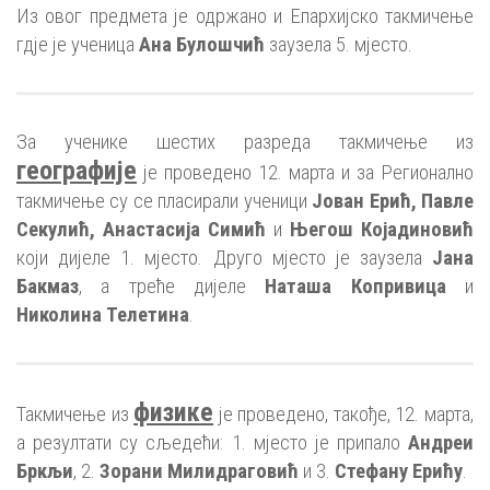
Из овог предмета је одржано и Епархијско такмичење
гдје је ученица
Ана Булошчић
заузела 5. мјесто.
За ученике шестих разреда такмичење из
географије
је проведено 12. марта и за Регионално
такмичење су се пласирали ученици
Јован Ерић, Павле
Секулић, Анастасија Симић
и
Његош Којадиновић
који дијеле 1. мјесто. Друго мјесто је заузела
Јана
Бакмаз
, а треће дијеле
Наташа Копривица
и
Николина Телетина
.
физике
Такмичење из
је проведено, такође, 12. марта,
а резултати су сљедећи: 1. мјесто је припало
Андреи
Бркљи
, 2.
Зорани Милидраговић
и 3.
Стефану Ерићу
.