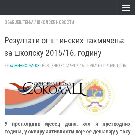
Skip to content
ОБАВЈЕШТЕЊА
/
ШКОЛСКЕ НОВОСТИ
Резултати општинских такмичења
за школску 2015/16. годину
BY
АДМИНИСТРАТОР
· PUBLISHED
30. МАРТ 2016.
· UPDATED
4. АПРИЛ 2016.
У претходних мјесец дана, као и претходних
година, у оквиру активности које се дешавају у току