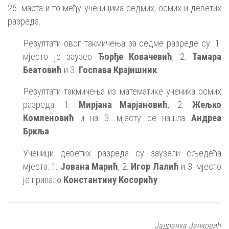
26. марта и то међу ученицима седмих, осмих и деветих
разреда.
Резултати овог такмичења за седме разреде су: 1.
мјесто је заузео
Ђорђе Ковачевић
, 2.
Тамара
Беатовић
и 3.
Госпава Крајишник
.
Резултати такмичења из математике ученика осмих
разреда: 1.
Мирјана Марјановић
, 2.
Жељко
Комленовић
и на 3. мјесту се нашла
Андреа
Бркља
.
Ученици деветих разреда су заузели сљедећа
мјеста: 1.
Јована Марић
, 2.
Игор Лалић
и 3. мјесто
је припало
Константину Косорићу
.
Јадранка Јанковић