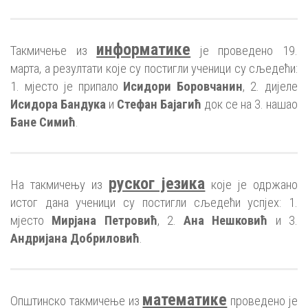
информатике
Такмичење из
је проведено 19.
марта, а резултати које су постигли ученици су сљедећи:
1. мјесто је припало
Исидори Боровчанин
, 2. дијеле
Исидора Бандука
и
Стефан Бајагић
док се на 3. нашао
Бане Симић
.
руског језика
На такмичењу из
које је одржано
истог дана ученици су постигли сљедећи успјех: 1.
мјесто
Мирјана Петровић
, 2.
Ана Нешковић
и 3.
Андријана Добриловић
.
математике
Општинско такмичење из
проведено је