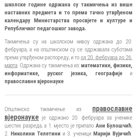
школске године одржана су такмичења из више
наставних предмета и то према тачно утврђеном
календару Министарства просвјете и културе и
Републичког педагошког завода.
Такмичења су на школском нивоу одржана до 20.
фебруара, а на општинском су се одржавала суботама
према утврђеном распореду, и то
од 20. фебруара до 26.
марта
. Одржана су такмичења из:
математике, физике,
информатике, руског језика, географије
и
православне вјеронауке
.
православне
Општинско такмичење из
вјеронауке
је одржано 20. фебруара за ученике
шестих разреда, а 1. мјесто је припало
Ани Булошчић
,
2.
Николини Телетини
и 3. ученици
Марији Вујичић
.