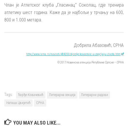
Члан је Атлетског клуба „Гласинац“ Соколац, гдје тренира
атлетику шест година. Каже да је најбољи у трчању на 600,
800 и 1.000 метара.
Добрила Абазовић, СРНА
http://www.srna.rs/novosti/484203/djordje-kovacevic-u-zagrljaju-zivota.htm
© 2017 Новинска агенција Републике Српске – СРНА
Tags:
Ђорђе Ковачевић
Литерарна секција
Литерарни радови
Наташа Цвијетић
СРНА
YOU MAY ALSO LIKE...