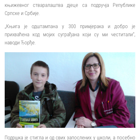
књижевног стваралаштва дјеце са подручја Републике
Српске и Србије.
„Књига је одштампана у 300 примјерака и добро је
прихваћена код мојих суграђана који су ми честитали“,
наводи Ђорђе.
Подршка је стигла и од свих запослених у школи, а посебно