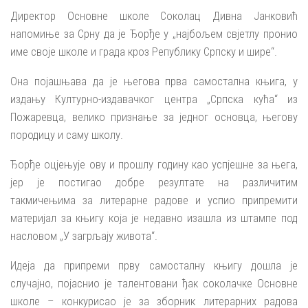
Директор Основне школе Соколац Дивна Јанковић
напомиње за Срну да је Ђорђе у „најбољем свјетлу пронио
име своје школе и града кроз Републику Српску и шире“.
Она појашњава да је његова прва самостална књига, у
издању Културно-издавачког центра „Српска кућа“ из
Пожаревца, велико признање за једног основца, његову
породицу и саму школу.
Ђорђе оцјењује ову и прошлу годину као успјешне за њега,
јер је постигао добре резултате на различитим
такмичењима за литерарне радове и успио припремити
материјал за књигу која је недавно изашла из штампе под
насловом „У загрљају живота“.
Идеја да припреми прву самосталну књигу дошла је
случајно, појаснио је талентовани ђак соколачке Основне
школе – конкурисао је за зборник литерарних радова