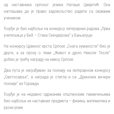
од наставника српског језика Наташе Цвијетић. Она
наглашава да је право задовољство радити са оваквим
учеником.
Ђорђе је био најбољи на конкурсу литерарних радова „Прва
учитељица у БиХ – Стака Скендерова“ у Бањалуци.
На конкурсу Црвеног крста Српске „Снага хуманости“ био је
други, а за прозу о теми „Живот и дјело Николе Тесле“
добио је трећу награду на нивоу Српске.
Два пута је награђиван за поезију на литерарном конкурсу
„Светосавље“, а награда је стигла и са „Дринских вечери
поезије“ из Горажда.
Ђорђе је на недавно одржаним општинским такмичењима
био најбољи из наставних предмета – физика, математика и
руски језик.