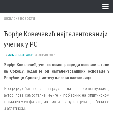
Skip to content
ШКОЛСКЕ НОВОСТИ
Ђорђе Ковачевић најталентованији
ученик у РС
BY
АДМИНИСТРАТОР
·
3. АПРИЛ 2017.
Ђорђе Ковачевић, ученик осмог разреда основне школе
на Сокоцу, један је од најталентованијих основаца у
Републици Српској, истичу његови наставници.
Ђорђе је добитник низа награда на литерарним конкурсима,
аутор прве самосталне књиге и побједник на општинском
такмичењу из физике, математике и руског језика, а бави се
и атлетиком.