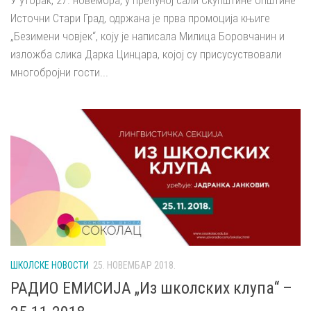
У уторак, 27. новембра, у препуној сали Скупштине општине
Источни Стари Град, одржана је прва промоција књиге
„Безимени човјек“, коју је написала Милица Боровчанин и
изложба слика Дарка Цинцара, којој су присусуствовали
многобројни гости...
ШКОЛСКЕ НОВОСТИ
25. НОВЕМБАР 2018.
РАДИО ЕМИСИЈА „Из школских клупа“ –