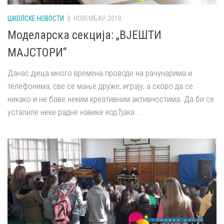
ШКОЛСКЕ НОВОСТИ
8. НОВЕМБАР 2018.
Моделарска секција: „ВЈЕШТИ
МАЈСТОРИ“
Данас дјеца много времена проводе на рачунарима и
телефонима, све се мање друже, играју, а скоро да се
никако и не баве неким креативним активностима. Да би се
усталиле неке радне навике код ђака...