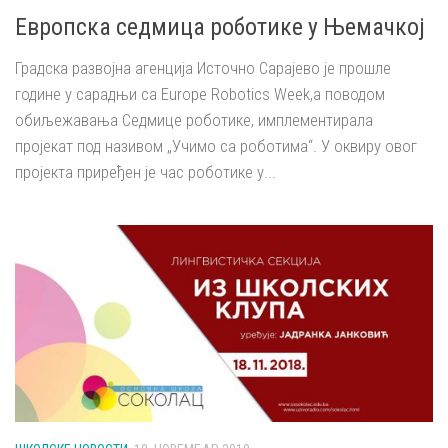
Европска седмица роботике у Њемачкој
Градска развојна агенција Источно Сарајево је прошле
године у сарадњи са Europe Robotics Week,а поводом
обиљежавања Седмице роботике, имплементирала
пројекат под називом „Учимо са роботима“. У оквиру овог
пројекта приређен је час роботике у...