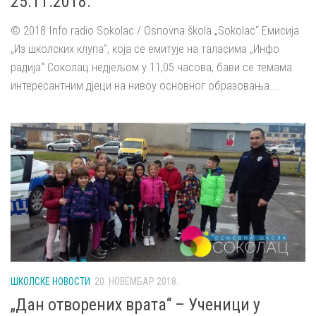
25.11.2018.
© 2018 Info radio Sokolac / Osnovna škola „Sokolac“ Емисија
„Из школских клупа“, која се емитује на таласима „Инфо
радија“ Соколац недјељом у 11,05 часова, бави се темама
интересантним дјеци на нивоу основног образовања....
ШКОЛСКЕ НОВОСТИ
20. НОВЕМБАР 2018.
„Дан отворених врата“ – Ученици у