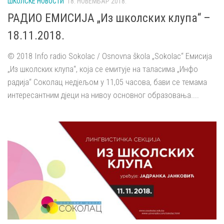
ШКОЛСКЕ НОВОСТИ
18. НОВЕМБАР 2018.
РАДИО ЕМИСИЈА „Из школских клупа“ –
18.11.2018.
© 2018 Info radio Sokolac / Osnovna škola „Sokolac“ Емисија
„Из школских клупа“, која се емитује на таласима „Инфо
радија“ Соколац недјељом у 11,05 часова, бави се темама
интересантним дјеци на нивоу основног образовања....