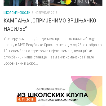
ШКОЛСКЕ НОВОСТИ
6. НОВЕМБАР 2018.
КАМПАЊА „СПРИЈЕЧИМО ВРШЊАЧКО
НАСИЉЕ“
У оквиру кампање „Спријечимо вршњачко насиље“, коју
проводи МУП Републике Српске у периоду од 25. октобра до
10. новембра на територији цијеле земље, полицијски
службеници наше станице – замјеник командира Павле
Боровчанин и Боро...