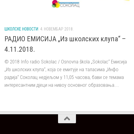
ШКОЛСКЕ НОВОСТИ
4. НОВЕМБАР 2018.
РАДИО ЕМИСИЈА „Из школских клупа“ –
4.11.2018.
© 2018 Info radio Sokolac / Osnovna škola „Sokolac“ Емисија
„Из школских клупа“, која се емитује на таласима „Инфо
радија“ Соколац недјељом у 11,05 часова, бави се темама
интересантним дјеци на нивоу основног образовања....