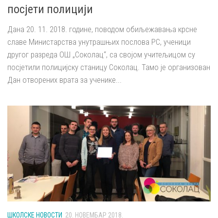
посјети полицији
Дана 20. 11. 2018. године, поводом обиљежавања крсне
славе Министарства унутрашњих послова РС, ученици
другог разреда ОШ „Соколац“, са својом учитељицом су
посјетили полицијску станицу Соколац. Тамо је организован
Дан отворених врата за ученике...
ШКОЛСКЕ НОВОСТИ
20. НОВЕМБАР 2018.