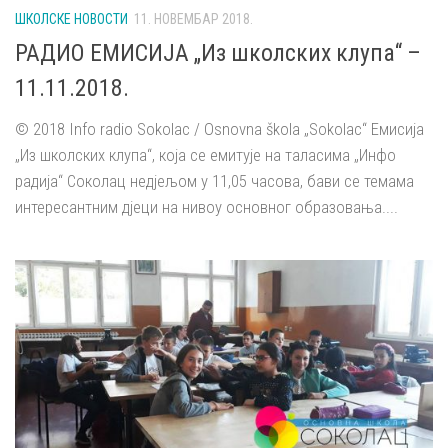
ШКОЛСКЕ НОВОСТИ
11. НОВЕМБАР 2018.
РАДИО ЕМИСИЈА „Из школских клупа“ –
11.11.2018.
© 2018 Info radio Sokolac / Osnovna škola „Sokolac“ Емисија
„Из школских клупа“, која се емитује на таласима „Инфо
радија“ Соколац недјељом у 11,05 часова, бави се темама
интересантним дјеци на нивоу основног образовања....