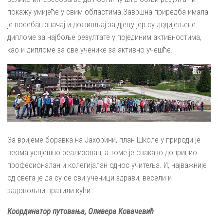
покажу умијеће у свим областима.Завршна приредба имала
је посебан значај и доживљај за дјецу јер су додијељене
дипломе за најбоље резултате у појединим активностима,
као и дипломе за све ученике за активно учешће.
За вријеме боравка на Јахорини, план Школе у природи је
веома успјешно реализован, а томе је свакако допринио
професионалан и колегијалан однос учитеља. И, најважније
од свега је да су се сви ученици здрави, весели и
задовољни вратили кући.
Координатор путовања, Оливера Ковачевић