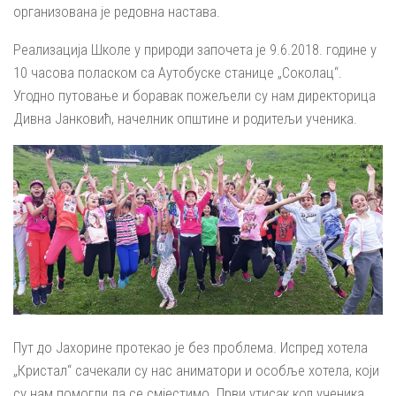
организована је редовна настава.
Реализација Школе у природи започета је 9.6.2018. године у
10 часова поласком са Аутобуске станице „Соколац“.
Угодно путовање и боравак пожељели су нам директорица
Дивна Јанковић, начелник општине и родитељи ученика.
Пут до Јахорине протекао је без проблема. Испред хотела
„Кристал“ сачекали су нас аниматори и особље хотела, који
су нам помогли да се смјестимо. Први утисак код ученика