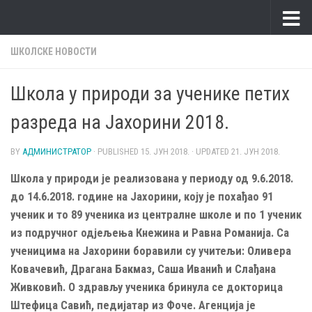
Skip to content
ШКОЛСКЕ НОВОСТИ
Школа у природи за ученике петих
разреда на Јахорини 2018.
BY
АДМИНИСТРАТОР
· PUBLISHED
15. ЈУН 2018.
· UPDATED
21. ЈУН 2018.
Школа у природи је реализована у периоду од 9.6.2018.
до 14.6.2018. године на Јахорини, коју је похађао 91
ученик и то 89 ученика из централне школе и по 1 ученик
из подручног одјељења Кнежина и Равна Романија. Са
ученицима на Јахорини боравили су учитељи: Оливера
Ковачевић, Драгана Бакмаз, Саша Иванић и Слађана
Живковић. О здрављу ученика бринула се докторица
Штефица Савић, педијатар из Фоче. Агенција је