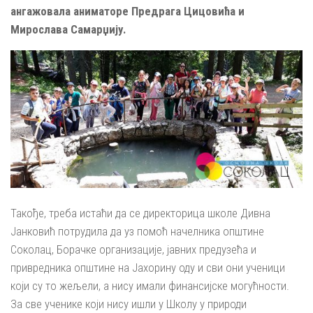
ангажовала аниматоре Предрага Цицовића и
Мирослава Самарџију.
Такође, треба истаћи да се директорица школе Дивна
Јанковић потрудила да уз помоћ начелника општине
Соколац, Борачке организације, јавних предузећа и
привредника општине на Јахорину оду и сви они ученици
који су то жељели, а нису имали финансијске могућности.
За све ученике који нису ишли у Школу у природи