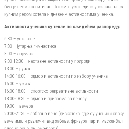
био је веома позитиван. Потом је услиједило упознавање са
кућним редом хотела и дневним активностима ученика.
Активности ученика су текле по сљедећем распореду:
6:30 – устајање
7:00 – јутарња гимнастика
8:00 – доручак
9:00-12:30 – наставне активности у природи
13:00 – ручак
14:00-16:00 – одмор и активности по избору ученика
16:00 – ужина
16:00-18:00 – спортско-рекреативне активности
18:00-18:30 – одмор и припрема за вечеру
19:00 – вечера
20:00-21:30 – забавно вече (дискотека, гдје су ученици сваку
вече имали различит вид забаве: фризура-парти, маскенбал,
плесно вече, пиџама-парти)