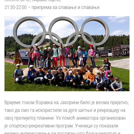
21:30-22:00 – припрема за спавање и спавање.
Вријеме током боравка на Јахорини било је веома пријатно,
тако да смо га искористили за дуге шетње и рекреацију на
овој прелијепој планини. Уз помоћ аниматора организован
је спортско-рекреативни програм. Ученици су показали
велико интересовање да постигну што бољи резултат и