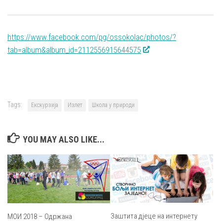
https://www.facebook.com/pg/ossokolac/photos/?
tab=album&album_id=2112556915644575
Tags:
Екскурзија
Излет
Школа у природи
YOU MAY ALSO LIKE...
Заштита дјеце на интернету
МОИ 2018 – Одржана