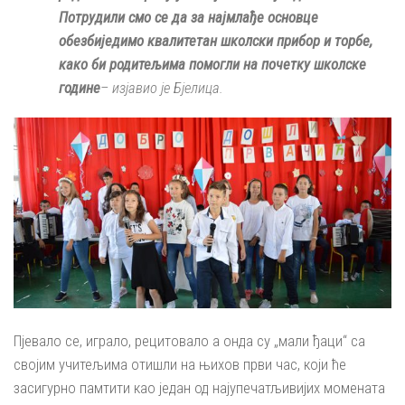
Потрудили смо се да за најмлађе основце
обезбиједимо квалитетан школски прибор и торбе,
како би родитељима помогли на почетку школске
године
– изјавио је Бјелица.
Пјевало се, играло, рецитовало а онда су „мали ђаци“ са
својим учитељима отишли на њихов први час, који ће
засигурно памтити као један од најупечатљивијих момената