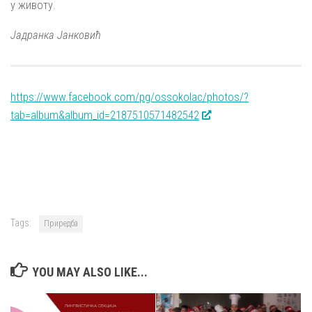
у животу.
Јадранка Јанковић
https://www.facebook.com/pg/ossokolac/photos/?
tab=album&album_id=2187510571482542
Tags:
Приредба
YOU MAY ALSO LIKE...