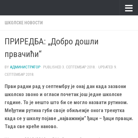
Skip to content
ШКОЛСКЕ НОВОСТИ
ПРИРЕДБА: „Добро дошли
првачићи“
BY
АДМИНИСТРАТОР
· PUBLISHED
3. СЕПТЕМБАР 2018.
· UPDATED
9.
СЕПТЕМБАР 2018.
Први радни рад у септембру је онај дан када зазвони
школско звоно и огласи почетак још једне школске
године. То је нешто што би се могло назвати рутином.
Међутим рутина губи своје обиљежје онога тренутка
када се у школу појаве „најважнији“ ђаци – ђаци прваци.
Тада све креће наново.