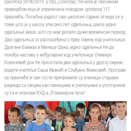
Школска 2018/2019. у ОШ „Соколац“ почела је свечаном
приредбом која је уприличена поводом доласка 117
првачића. Посебна радост ове школске године огледа се у
томе што је у школу уписано пет одјељења, дакле једно
одјељење више, што се није десило дужи временски период.
Два одјељења су распоређена у прву смјену код учитељица
Драгане Бакмаз и Милице Шука, једно одјељење ће да
похађа наставу у међусмјени код учитељице Оливере
Ковачевић док ће преостала два одјељења у другој смјени
водити учитељи Саша Иванић и Слађана Живковић. Програм
за првачиће и све госте припремили су ученици старијих
разреда са својим наставницима и учитељима а употпунили
су га и чланови КУД-а „Романијска луча“.