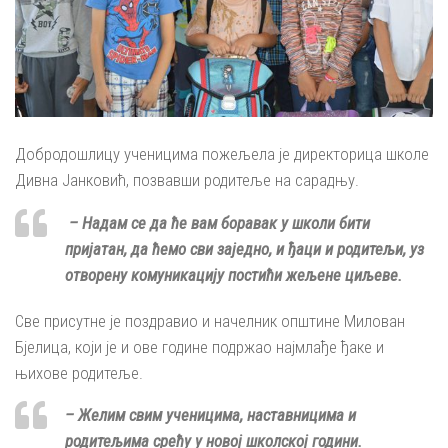
Добродошлицу ученицима пожељела је директорица школе
Дивна Јанковић, позвавши родитеље на сарадњу.
– Надам се да ће вам боравак у школи бити
пријатан, да ћемо сви заједно, и ђаци и родитељи, уз
отворену комуникацију постићи жељене циљеве.
Све присутне је поздравио и начелник општине Милован
Бјелица, који је и ове године подржао најмлађе ђаке и
њихове родитеље.
– Желим свим ученицима, наставницима и
родитељима срећу у новој школској години.