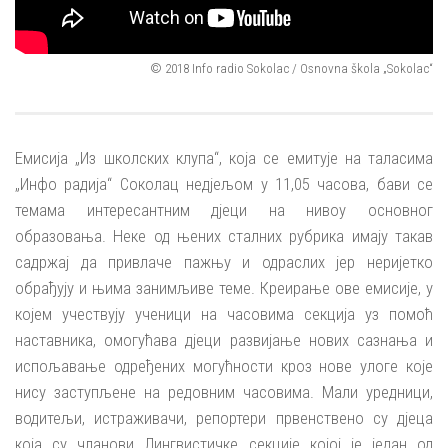
© 2018 Info radio Sokolac / Osnovna škola „Sokolac“
Емисија „Из школских клупа“, која се емитује на таласима
„Инфо радија“ Соколац недјељом у 11,05 часова, бави се
темама интересантним дјеци на нивоу основног
образовања. Неке од њених сталних рубрика имају такав
садржај да привлаче пажњу и одраслих јер неријетко
обрађују и њима занимљиве теме. Креирање ове емисије, у
којем учествују ученици на часовима секција уз помоћ
наставника, омогућава дјеци развијање нових сазнања и
испољавање одређених могућности кроз нове улоге које
нису заступљене на редовним часовима. Мали уредници,
водитељи, истраживачи, репортери првенствено су дјеца
која су чланови Лингвистичке секције којој је један од