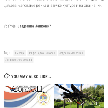
циљева његовање језика и језичке културе и на овај начин.
Уређује:
Јадранка Јанковић
Tags:
Емисија
Инфо Радио Соколац
Јадранка Јанковић
Лингвистичка секција
YOU MAY ALSO LIKE...