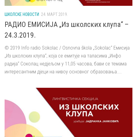
ШКОЛСКЕ НОВОСТИ
24. МАРТ 2019.
РАДИО ЕМИСИЈА „Из школских клупа“ –
24.3.2019.
© 2019 Info radio Sokolac / Osnovna škola „Sokolac“ Емисија
„Из школских клупа“, која се емитује на таласима „Инфо
радија“ Соколац недјељом у 11,05 часова, бави се темама
интересантним дјеци на нивоу основног образовања....