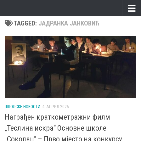
Skip to content
TAGGED:
ЈАДРАНКА ЈАНКОВИЋ
ШКОЛСКЕ НОВОСТИ
4. АПРИЛ 2026.
Награђен краткометражни филм
„Теслина искра“ Основне школе
„Соколац“ – Прво мјесто на конкурсу