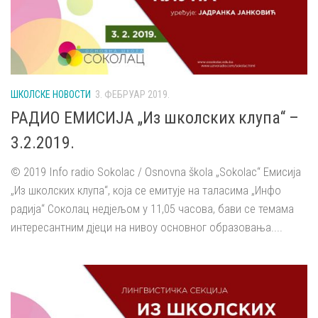
ШКОЛСКЕ НОВОСТИ
3. ФЕБРУАР 2019.
РАДИО ЕМИСИЈА „Из школских клупа“ –
3.2.2019.
© 2019 Info radio Sokolac / Osnovna škola „Sokolac“ Емисија
„Из школских клупа“, која се емитује на таласима „Инфо
радија“ Соколац недјељом у 11,05 часова, бави се темама
интересантним дјеци на нивоу основног образовања....