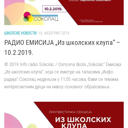
ШКОЛСКЕ НОВОСТИ
10. ФЕБРУАР 2019.
РАДИО ЕМИСИЈА „Из школских клупа“ –
10.2.2019.
© 2019 Info radio Sokolac / Osnovna škola „Sokolac“ Емисија
„Из школских клупа“, која се емитује на таласима „Инфо
радија“ Соколац недјељом у 11,05 часова, бави се темама
интересантним дјеци на нивоу основног образовања....