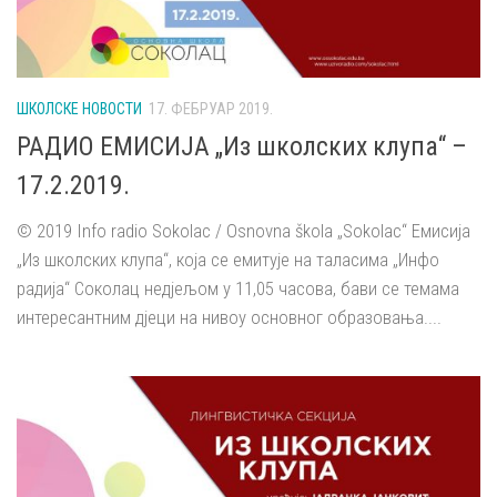
ШКОЛСКЕ НОВОСТИ
17. ФЕБРУАР 2019.
РАДИО ЕМИСИЈА „Из школских клупа“ –
17.2.2019.
© 2019 Info radio Sokolac / Osnovna škola „Sokolac“ Емисија
„Из школских клупа“, која се емитује на таласима „Инфо
радија“ Соколац недјељом у 11,05 часова, бави се темама
интересантним дјеци на нивоу основног образовања....