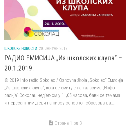
ШКОЛСКЕ НОВОСТИ
20. ЈАНУАР 2019.
РАДИО ЕМИСИЈА „Из школских клупа“ –
20.1.2019.
© 2019 Info radio Sokolac / Osnovna škola „Sokolac“ Емисија
„Из школских клупа“, која се емитује на таласима „Инфо
радија“ Соколац недјељом у 11,05 часова, бави се темама
интересантним дјеци на нивоу основног образовања....
Страна 1 од 3