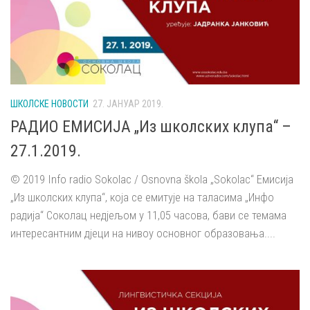
ШКОЛСКЕ НОВОСТИ
27. ЈАНУАР 2019.
РАДИО ЕМИСИЈА „Из школских клупа“ –
27.1.2019.
© 2019 Info radio Sokolac / Osnovna škola „Sokolac“ Емисија
„Из школских клупа“, која се емитује на таласима „Инфо
радија“ Соколац недјељом у 11,05 часова, бави се темама
интересантним дјеци на нивоу основног образовања....