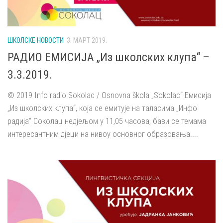
ШКОЛСКЕ НОВОСТИ
3. МАРТ 2019.
РАДИО ЕМИСИЈА „Из школских клупа“ –
3.3.2019.
© 2019 Info radio Sokolac / Osnovna škola „Sokolac“ Емисија
„Из школских клупа“, која се емитује на таласима „Инфо
радија“ Соколац недјељом у 11,05 часова, бави се темама
интересантним дјеци на нивоу основног образовања....