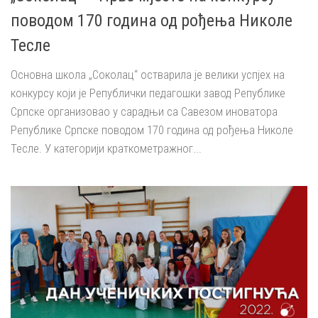
поводом 170 година од рођења Николе
Тесле
Основна школа „Соколац“ остварила је велики успјех на
конкурсу који је Републички педагошки завод Републике
Српске организовао у сарадњи са Савезом иноватора
Републике Српске поводом 170 година од рођења Николе
Тесле. У категорији краткометражног...