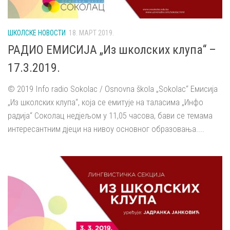
ШКОЛСКЕ НОВОСТИ
18. МАРТ 2019.
РАДИО ЕМИСИЈА „Из школских клупа“ –
17.3.2019.
© 2019 Info radio Sokolac / Osnovna škola „Sokolac“ Емисија
„Из школских клупа“, која се емитује на таласима „Инфо
радија“ Соколац недјељом у 11,05 часова, бави се темама
интересантним дјеци на нивоу основног образовања....