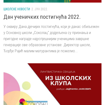
ШКОЛСКЕ НОВОСТИ
2. ЈУН 2022.
Дан ученичких постигнућа 2022.
У оквиру Дана дјечијих постигнућа, који је данас обиљежен
у Основној школи „Соколац“ додјељена су признања и
пригодне награде најуспјешнијим ученицима завршне
генерације ове образовне установе. Директор школе,
Ђорђе Рајић малим матурантима је пожелио...