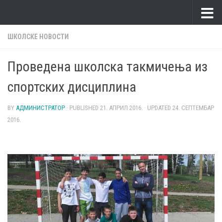
Skip to content
ШКОЛСКЕ НОВОСТИ
Проведена школска такмичења из
спортских дисциплина
BY
АДМИНИСТРАТОР
· PUBLISHED
21. АПРИЛ 2016.
· UPDATED
24. СЕПТЕМБАР
2016.