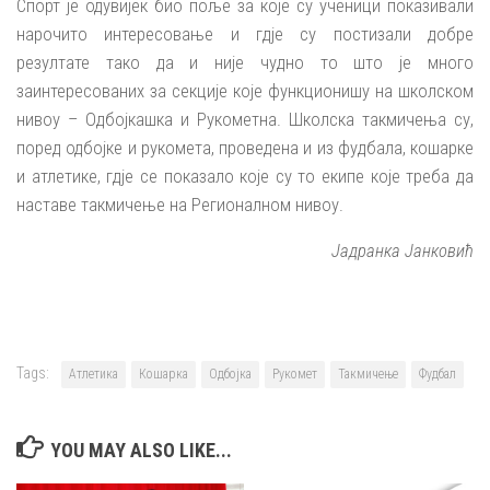
Спорт је одувијек био поље за које су ученици показивали
нарочито интересовање и гдје су постизали добре
резултате тако да и није чудно то што је много
заинтересованих за секције које функционишу на школском
нивоу – Одбојкашка и Рукометна. Школска такмичења су,
поред одбојке и рукомета, проведена и из фудбала, кошарке
и атлетике, гдје се показало које су то екипе које треба да
наставе такмичење на Регионалном нивоу.
Јадранка Јанковић
Tags:
Атлетика
Кошарка
Одбојка
Рукомет
Такмичење
Фудбал
YOU MAY ALSO LIKE...