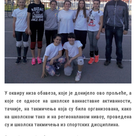
У оквиру низа обавеза, које је донијело ово прољеће, а
које се односе на школске ваннаставне активнности,
тачније, на такмичења која су била организована, како
на школском тако и на регионаланом нивоу, проведена
су и школска такмичења из спортских дисциплина.