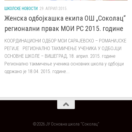
ШКОЛСКЕ НОВОСТИ
29. АПРИЛ 2015.
Женска одбојкашка екипа ОШ „Соколац“
регионални првак МОИ РС 2015. године
КООРДИНАЦИОНИ ОДБОР МОИ САРАЈЕВСКО – РОМАНИЈСКЕ
РЕГИЈЕ РЕГИОНАЛНО ТАКМИЧЕЊЕ УЧЕНИКА У ОДБОЈЦИ
ОСНОВНЕ ШКОЛЕ – ВИШЕГРАД, 18. април. 2015. године
Регионално такмичење ученика основних школа у одбојци
одржано је 18.04. 2015. године...
©2026 ЈУ Основна школа "Соколац"