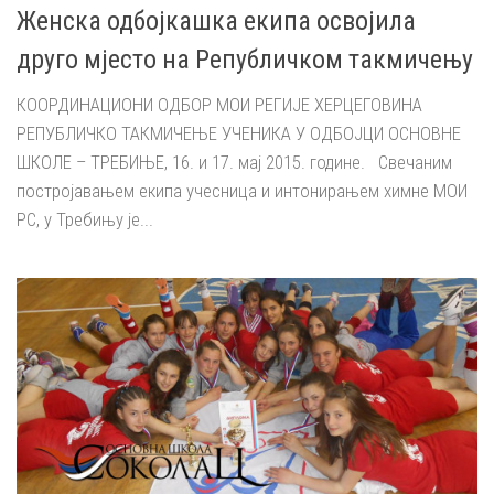
Женска одбојкашка екипа освојила
друго мјесто на Републичком такмичењу
КООРДИНАЦИОНИ ОДБОР МОИ РЕГИЈЕ ХЕРЦЕГОВИНА
РЕПУБЛИЧКО ТАКМИЧЕЊЕ УЧЕНИКА У ОДБОЈЦИ ОСНОВНЕ
ШКОЛЕ – ТРЕБИЊЕ, 16. и 17. мај 2015. године. Свечаним
постројавањем екипа учесница и интонирањем химне МОИ
РС, у Требињу је...