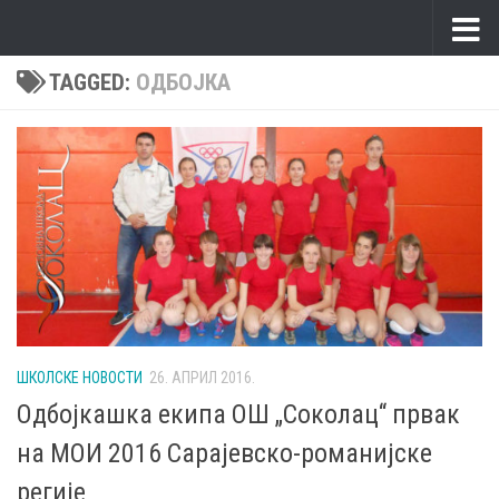
Skip to content
TAGGED:
ОДБОЈКА
ШКОЛСКЕ НОВОСТИ
26. АПРИЛ 2016.
Одбојкашка екипа ОШ „Соколац“ првак
на МОИ 2016 Сарајевско-романијске
регије