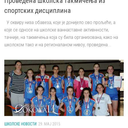
Проведена школска такмичења из
спортских дисциплина
У оквиру низа обавеза, које је донијело ово прољеће, а
које се односе на школске ваннаставне активнности,
тачније, на такмичења која су била организована, како на
школском тако и на регионаланом нивоу, проведена...
ШКОЛСКЕ НОВОСТИ
29. МАЈ 2015.