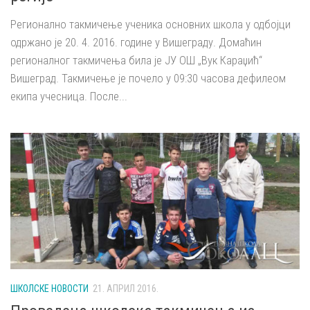
Регионално такмичење ученика основних школа у одбојци
одржано је 20. 4. 2016. године у Вишеграду. Домаћин
регионалног такмичења била је ЈУ ОШ „Вук Караџић“
Вишеград. Такмичење је почело у 09:30 часова дефилеом
екипа учесница. После...
ШКОЛСКЕ НОВОСТИ
21. АПРИЛ 2016.