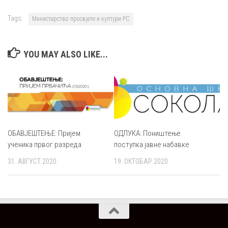
Tags:
Министарство просвјете и културе РС
YOU MAY ALSO LIKE...
ОБАВЈЕШТЕЊЕ: Пријем
ОДЛУКА: Поништење
ученика првог разреда
поступка јавне набавке
31. АВГУСТ 2020.
19. ОКТОБАР 2020.