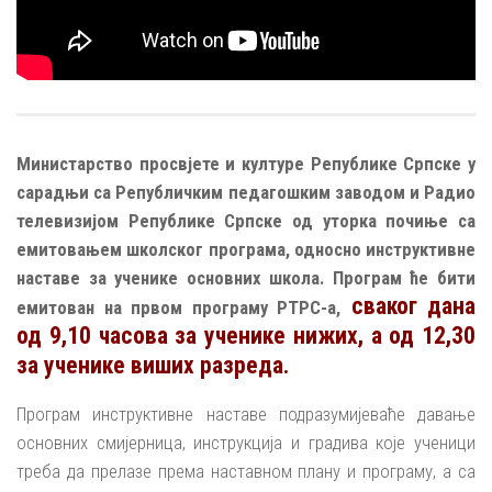
Министарство просвјете и културе Републике Српске у
сарадњи са Републичким педагошким заводом и Радио
телевизијом Републике Српске од уторка почиње са
емитовањем школског програма, односно инструктивне
наставе за ученике основних школа. Програм ће бити
сваког дана
емитован на првом програму РТРС-а,
од 9,10 часова за ученике нижих, а од 12,30
за ученике виших разреда.
Програм инструктивне наставе подразумијеваће давање
основних смијерница, инструкција и градива које ученици
треба да прелазе према наставном плану и програму, а са