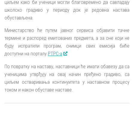
циљем како би ученици могли благовремено да савладају
школско градиво у периоду док је редовна настава
обустављена.
Министарство ће путем јавног сервиса објавити тачне
термине и распоред емитованих предмета, а за оне који не
буду испратили програм, снимци свих емисија биће
доступни на порталу
РТРС-а
.
По повратку на наставу, наставници ће имати обавезу да са
ученицима утврђују на овај начин пређено градиво, са
циљем остваривања континуитета у наставном процесу
током и након обуставе наставе.