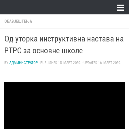
Skip to content
ОБАВЈЕШТЕЊА
Од уторка инструктивна настава на
РТРС за основне школе
BY
АДМИНИСТРАТОР
· PUBLISHED
15. МАРТ 2020.
· UPDATED
16. МАРТ 2020.