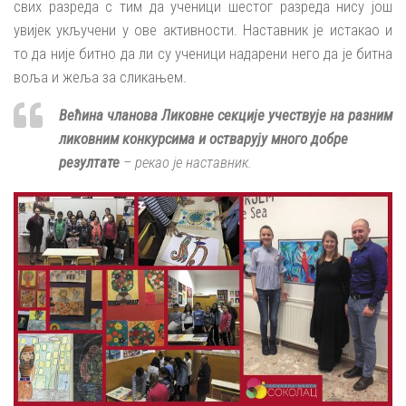
свих разреда с тим да ученици шестог разреда нису још
увијек укључени у ове активности. Наставник је истакао и
то да није битно да ли су ученици надарени него да је битна
воља и жеља за сликањем.
Већина чланова Ликовне секције учествује на разним
ликовним конкурсима и остварују много добре
резултате
– рекао је наставник.