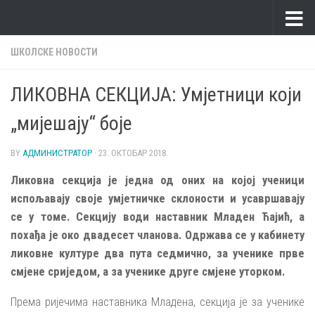
Skip to content
ШКОЛСКЕ НОВОСТИ
ЛИКОВНА СЕКЦИЈА: Умјетници који
„мијешају“ боје
BY
АДМИНИСТРАТОР
·
23. ОКТОБАР 2018.
Ликовна секција је једна од оних на којој ученици
испољавају своје умјетничке склоности и усавршавају
се у томе. Секцију води наставник Младен Ћајић, а
похађа је око двадесет чланова. Одржава се у кабинету
ликовне културе два пута седмично, за ученике прве
смјене сриједом, а за ученике друге смјене уторком.
Према ријечима наставника Младена, секција је за ученике