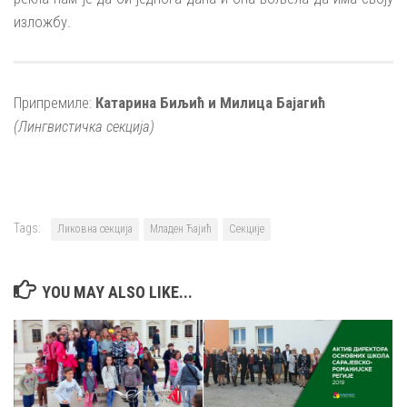
изложбу.
Припремиле:
Катарина Биљић и Милица Бајагић
(Лингвистичка секција)
Tags:
Ликовна секција
Младен Ћајић
Секције
YOU MAY ALSO LIKE...