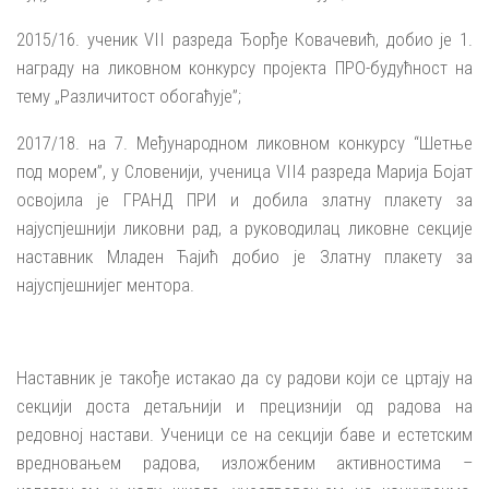
2015/16. ученик VII разреда Ђорђе Ковачевић, добио је 1.
награду на ликовном конкурсу пројекта ПРО­-будућност на
тему „Различитост обогаћује”;
2017/18. на 7. Међународном ликовном конкурсу “Шетње
под морем”, у Словенији, ученица VII4 разреда Марија Бојат
освојила је ГРАНД ПРИ и добила златну плакету за
најуспјешнији ликовни рад, а руководилац ликовне секције
наставник Младен Ћајић добио је Златну плакету за
најуспјешнијег ментора.
Наставник је такође истакао да су радови који се цртају на
секцији доста детаљнији и прецизнији од радова на
редовној настави. Ученици се на секцији баве и естетским
вредновањем радова, изложбеним активностима –