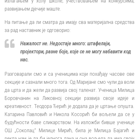
излагањем у холу школе, учествовањем на конкурсима,
развијањем дјечије маште.
На питање да ли сматра да имају сва материјална средства
за рад наставник је одговорио:
Нажалост не. Недостаје много: штафелаји,
пројектори, разне боје, које се не могу набавити код
нас.
Разговарали смо и са ученицима који похађају часове ове
секције и сазнали много тога. Од Маријане смо чули да воли
да црта и да жели да развија свој таленат. Ученица Милица
Боровчанин на Ликовној секцији развија своје идеје и
креативност. Теодора Ђерић је додала да је цртање опушта.
Катарина Павловић и Никола Косорић би вољели да се у
будућности баве сликарством. На изложби бивше ученице
ОШ „Соколац” Милице Мирић, била је Милица Бајагић и
рекла нам је да би једнога дана и она вољела да има своју