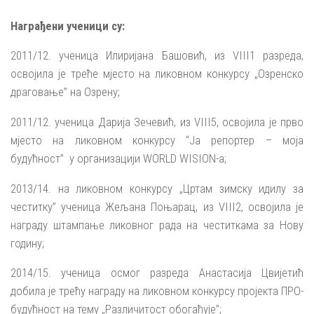
Награђени ученици су:
2011/12. ученица Илиријана Башовић, из VIII1 разреда,
освојила је треће мјесто на ликовном конкурсу „Озренско
драговање” на Озрену;
2011/12. ученица Дарија Зечевић, из VIII5, oсвојила је прво
мјесто на ликовном конкурсу “Ја репортер – моја
будућност” у организацији WORLD WISION-а;
2013/14. на ликовном конкурсу „Цртам зимску идилу за
честитку” ученица Жељана Поњарац, из VIII2, освојила је
награду штампање ликовног рада на честиткама за Нову
годину;
2014/15. ученица осмог разреда Анастасија Цвијетић
добила је трећу награду на ликовном конкурсу пројекта ПРО-
будућност на тему „Различитост обогаћује”;