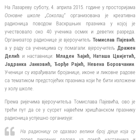
На Лазареву суботу, 4. априла 2015. године у просторијама
Основне школе „Соколац“
организована је креативна
радионица поводом Васкршњих празника у којој је
учествовало око 40 ученика осмих и деветих разреда.
Организатор радионице је вјероучитељ
Томислав Пајевић
,
а у раду са ученицима су помагали: вјероучитељ
Дражен
Делић
и наставници:
Младен Ћајић, Наташа Цвијетић,
Јадранка Јанковић, Ђорђе Рајић, Невена Боровчанин
.
Ученици су израђивали бројанице, иконе и ликовне радове
са тематиком предстојећих празника који ће бити изложени
у холу школе.
Према ријечима вјероучитеља Томислава Пајевића, ово је
трећи пут да се у сусрет највећем хришћанском празнику
радионица успјешно организује:
На радионицу се одазвао велики број дјеце која су
поред ликовних радова уз помоћ наставника и