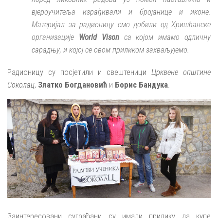
вјероучитеља израђивали и бројанице и иконе.
Материјал за радионицу смо добили од Хришћанске
организације
World Vison
са којом имамо одличну
сарадњу, и којој се овом приликом захваљујемо.
Радионицу су посјетили и свештеници
Црквене општине
Соколац
,
Златко Богдановић
и
Борис Бандука
.
Заинтересовани суграђани су имали прилику да купе