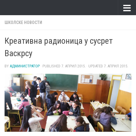
Skip to content
ШКОЛСКЕ НОВОСТИ
Креативна радионица у сусрет
Васкрсу
BY
АДМИНИСТРАТОР
· PUBLISHED
7. АПРИЛ 2015.
· UPDATED
7. АПРИЛ 2015.