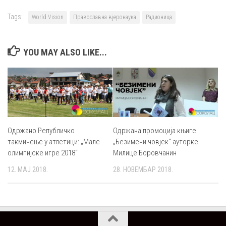
Tags:
World Vision
Православна вјеронаука
Радионица
YOU MAY ALSO LIKE...
Одржана промоција књиге
Одржано Републичко
„Безимени човјек“ ауторке
такмичење у атлетици: „Мале
Милице Боровчанин
олимпијске игре 2018“
28. НОВЕМБАР 2018.
12. МАЈ 2018.