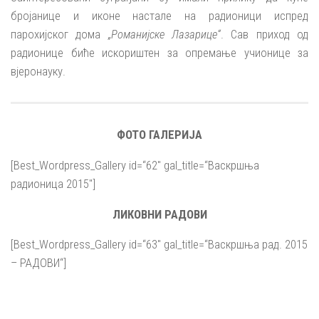
бројанице и иконе настале на радионици испред
парохијског дома
„Романијске Лазарице“
. Сав приход од
радионице биће искориштен за опремање учионице за
вјеронауку.
ФОТО ГАЛЕРИЈА
[Best_Wordpress_Gallery id=“62″ gal_title=“Васкршња
радионица 2015″]
ЛИКОВНИ РАДОВИ
[Best_Wordpress_Gallery id=“63″ gal_title=“Васкршња рад. 2015
– РАДОВИ“]