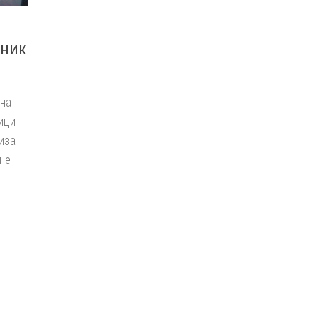
еник
 на
лици
иза
не