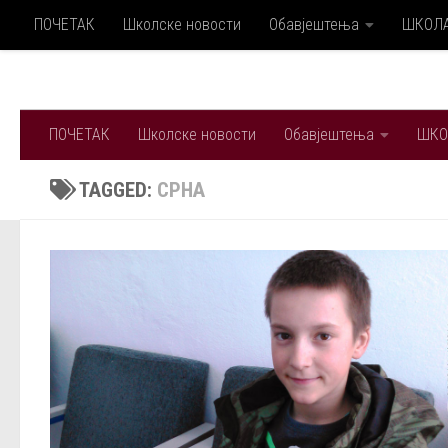
ПОЧЕТАК
Школске новости
Обавјештења
ШКОЛ
Skip to content
ПОЧЕТАК
Школске новости
Обавјештења
ШКО
TAGGED:
СРНА