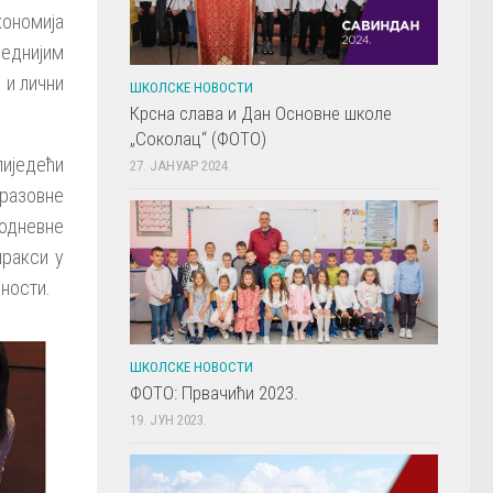
кономија
реднијим
 и лични
ШКОЛСКЕ НОВОСТИ
Крсна слава и Дан Основне школе
„Соколац“ (ФОТО)
лиједећи
27. ЈАНУАР 2024.
разовне
кодневне
ракси у
ности.
ШКОЛСКЕ НОВОСТИ
ФОТО: Првачићи 2023.
19. ЈУН 2023.