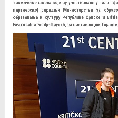
такмичење школа које су учествовале у пилот фаз
партнерској сарадњи Министарства за образ
образовање и културу Републике Српске и Briti
Беатовић и Ђорђе Паунић, са наставницом Тијаном