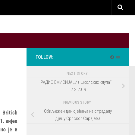
FOLLOW:
NEXT STORY
РАДИО ЕМИСИЈА „Из школских клупа“ –
17.3.2019.
PREVIOUS STORY
Обиљежен дан сјећања на страдалу
 British
дјецу Српског Сарајева
. вијек
но је и