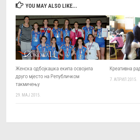
YOU MAY ALSO LIKE...
Женска одбојкашка екипа освојила
Креативна ра
друго мјесто на Републичком
7. АПРИЛ 2015.
такмичењу
29. МАЈ 2015.