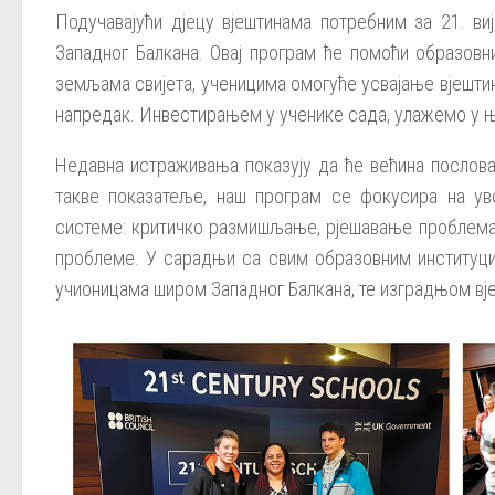
Подучавајући дјецу вјештинама потребним за 21. в
Западног Балкана. Овај програм ће помоћи образовн
земљама свијета, ученицима омогуће усвајање вјешти
напредак. Инвестирањем у ученике сада, улажемо у 
Недавна истраживања показују да ће већина послова
такве показатеље, наш програм се фокусира на ув
системе: критичко размишљање, рјешавање проблема
проблеме. У сарадњи са свим образовним институц
учионицама широм Западног Балкана, те изградњом вј