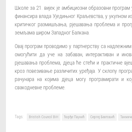
Школе за 21. вијек је амбициозни образовни програм у 
финансира влада Уједињног Краљевства, у укупном из
критичког размишљања, рјешавања проблема и прог
земљама широм Западног Балкана.
Овај програм проводимо у партнерству са надлежним
омогућити да уче на забаван, интерактиван и ино
рјешавања проблема, дјеца ће стећи и практичне вје
кроз повезивање различитих уређаја. У склопу програ
рачунара на којима дјеца могу програмирати и ко
свакодневне проблеме.
Tags:
Bristish Council BiH
Ђорђе Паунић
Сергеј Беатовић
Такмич