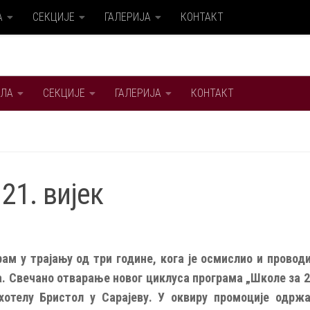
А
СЕКЦИЈЕ
ГАЛЕРИЈА
КОНТАКТ
ЛА
СЕКЦИЈЕ
ГАЛЕРИЈА
КОНТАКТ
1. вијек
ам у трајању од три године, кога је осмислио и проводи
. Свечано отварање новог циклуса програма „Школе за 21
хотелу Бристол у Сарајеву. У оквиру промоције одржа