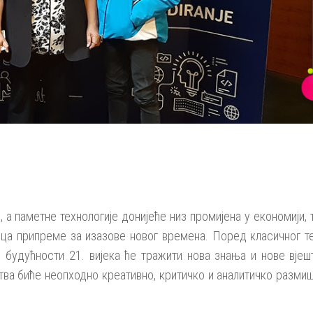
, а паметне технологије донијеће низ промијена у економији,
еца припреме за изазове новог времена. Поред класичног т
 будућности 21. вијека ће тражити нова знања и нове вјеш
штва биће неопходно креативно, критичко и аналитичко разм