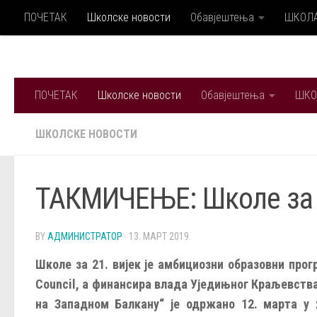
ПОЧЕТАК
Школске новости
Обавјештења
ШКОЛ
Skip to content
ПОЧЕТАК
Школске новости
Обавјештења
ШКО
ШКОЛСКЕ НОВОСТИ
ТАКМИЧЕЊЕ: Школе за 2
BY
АДМИНИСТРАТОР
·
13. МАРТ 2019.
Школе за 21. вијек је амбициозни образовни прогр
Council, а финансира влада Уједињног Краљевства
на Западном Балкану“ је одржано 12. марта у 