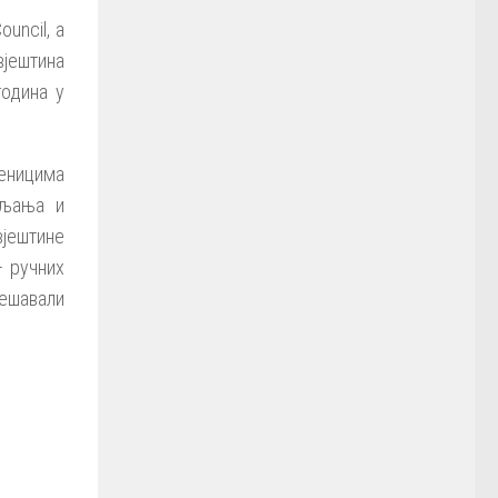
uncil, а
вјештина
одина у
ченицима
шљања и
вјештине
– ручних
ешавали