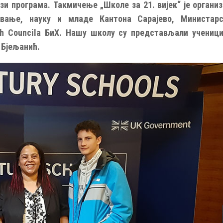
и програма. Такмичење „Школе за 21. вијек“ је организ
овање, науку и младе Кантона Сарајево, Министар
sh Councila БиХ. Нашу школу су представљали ученици
 Бјељанић.