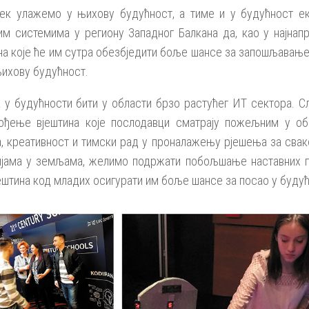
ијек улажемо у њихову будућност, а тиме и у будућност е
им системима у региону Западног Балкана да, као у најнап
на које ће им сутра обезбједити боље шансе за запошљавање
њихову будућност.
 у будућности бити у области брзо растућег ИТ сектора. С
ођење вјештина које послодавци сматрају пожељним у об
, креативност и тимски рад у проналажењу рјешења за сва
ијама у земљама, желимо подржати побољшање наставних п
ештина код младих осигурати им боље шансе за посао у будућ