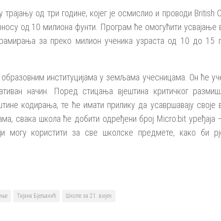
трајању од три године, којег је осмислио и проводи British Co
носу од 10 милиона фунти. Програм ће омогућити усвајање 
рамирања за преко милион ученика узраста од 10 до 15 г
 образовним институцијама у земљама учесницама. Он ће у
вативан начин. Поред стицања вјештина критичког разми
штине кодирања, те ће имати прилику да усавршавају своје 
ма, свака школа ће добити одређени број Micro:bit уређаја 
ји могу користити за све школске предмете, како би рј
ење
Тијана Бјељанић
Школе за 21. вијек