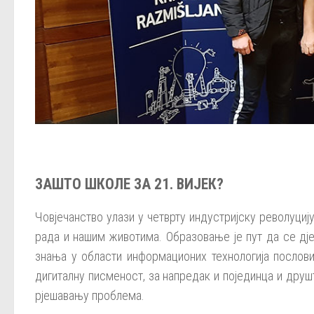
ЗАШТО ШКОЛЕ ЗА 21. ВИЈЕК?
Човјечанство улази у четврту индустријску револуцију
рада и нашим животима. Образовање је пут да се дј
знања у области информационих технологија послови
дигиталну писменост, за напредак и појединца и дру
рјешавању проблема.