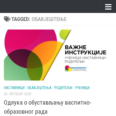
Skip to content
TAGGED:
ОБАВЈЕШТЕЊЕ
НАСТАВНИЦИ
/
ОБАВЈЕШТЕЊА
/
РОДИТЕЉИ
/
УЧЕНИЦИ
26. ОКТОБАР 2020.
Одлука о обустављању васпитно-
образовног рада