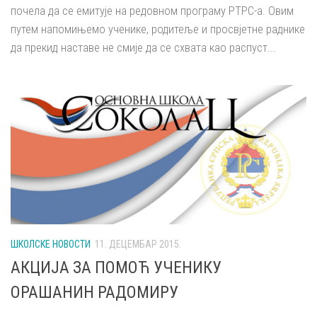
почела да се емитује на редовном програму РТРС-а. Овим
путем напомињемо ученике, родитеље и просвјетне раднике
да прекид наставе не смије да се схвата као распуст...
ШКОЛСКЕ НОВОСТИ
11. ДЕЦЕМБАР 2015.
АКЦИЈА ЗА ПОМОЋ УЧЕНИКУ
ОРАШАНИН РАДОМИРУ