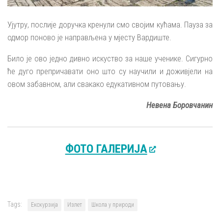
Ујутру, послије доручка кренули смо својим кућама. Пауза за
одмор поново је направљена у мјесту Вардиште.
Било је ово једно дивно искуство за наше ученике. Сигурно
ће дуго препричавати оно што су научили и доживјели на
овом забавном, али свакако едукативном путовању.
Невена Боровчанин
ФОТО ГАЛЕРИЈА
Tags:
Екскурзија
Излет
Школа у природи