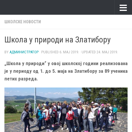
Skip to content
ШКОЛСКЕ НОВОСТИ
Школа у природи на Златибору
BY
АДМИНИСТРАТОР
· PUBLISHED
6. МАЈ 2019.
· UPDATED
24. МАЈ 2019.
„Школа у природи“ у овој школској години реализована
је у периоду од 1. до 5. маја на Златибору за 89 ученика
петих разреда.