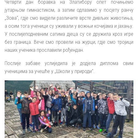
Четврти дан боравка на Златибору опет почињемо
јутарњом гимнастиком, а затим одлазимо у посјету ранчу
„Зова“, гдје смо видјели различите врсте дивљих животиња,
а осим тога ученици су уживали у вожњи кочијама и јахању.
У послијеподневним сатима дјеца су се дружила кроз игре
без граница. Вече смо провели на журци, гдје смо тројици
наших ученика прославили рођендан.
Послије забаве услиједила је додјела диплома свим
ученицима за учешће у „Школи у природи“.