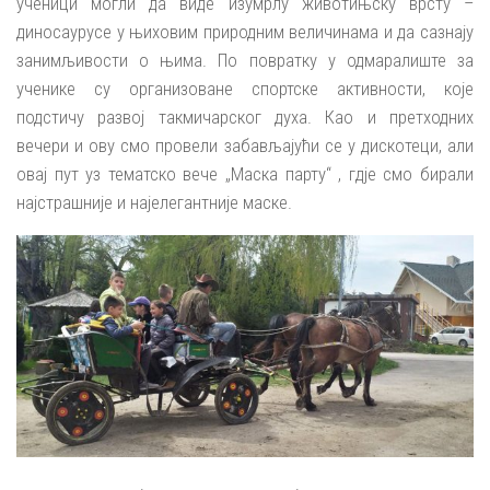
ученици могли да виде изумрлу животињску врсту –
диносаурусе у њиховим природним величинама и да сазнају
занимљивости о њима. По повратку у одмаралиште за
ученике су организоване спортске активности, које
подстичу развој такмичарског духа. Као и претходних
вечери и ову смо провели забављајући се у дискотеци, али
овај пут уз тематско вече „Маска партy“ , гдје смо бирали
најстрашније и најелегантније маске.