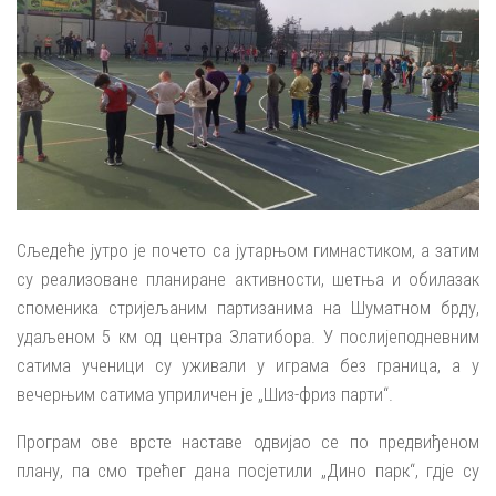
Сљедеће јутро је почето са јутарњом гимнастиком, а затим
су реализоване планиране активности, шетња и обилазак
споменика стријељаним партизанима на Шуматном брду,
удаљеном 5 км од центра Златибора. У послијеподневним
сатима ученици су уживали у играма без граница, а у
вечерњим сатима уприличен је „Шиз-фриз парти“.
Програм ове врсте наставе одвијао се по предвиђеном
плану, па смо трећег дана посјетили „Дино парк“, гдје су