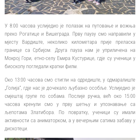
У 8:00 часова услиједио је полазак на путовање и вожња
преко Рогатице и Вишеграда. Прву паузу смо направили у
мјесту Вардиште, неколико километара прије преласка
границе са Србијом. Друга пауза нам је уприличена на
Мокрој Гори, етно-селу Емира Кустурице, гдје су ученици у
биоскопу погледали кратки филм.
Око 13:00 часова смо стигли на одредиште, у одмаралиште
„Голија“, гдје нас је дочекало љубазно особље. Услиједио је
смјештај групе по собама. Послије ручка, већ око 15:00
часова кренули смо у прву шетњу и упознавање са
љепотама Златибора. По повратку, ученици су имали
активности са аниматорком, а у вечерњим сатима забаву у
дискотеци.