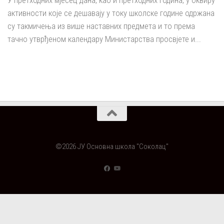
У претходних мјесец дана, као и претходних година, у оквиру
активности које се дешавају у току школске године одржана
су такмичења из више наставних предмета и то према
тачно утврђеном календару Министарства просвјете и...
©2026 ЈУ Основна школа "Соколац"