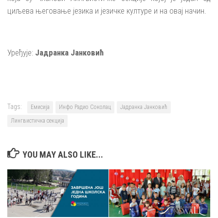
циљева његовање језика и језичке културе и на овај начин.
Уређује:
Јадранка Јанковић
Tags:
Емисија
Инфо Радио Соколац
Јадранка Јанковић
Лингвистичка секција
YOU MAY ALSO LIKE...