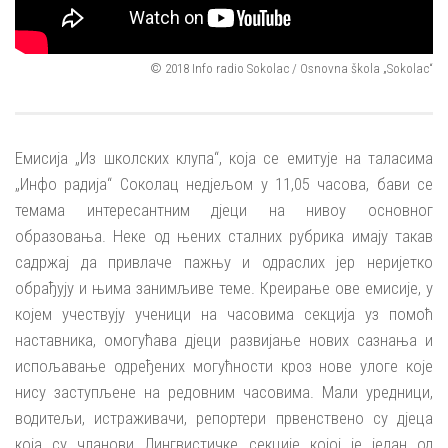
© 2018 Info radio Sokolac / Osnovna škola „Sokolac“
Емисија „Из школских клупа“, која се емитује на таласима
„Инфо радија“ Соколац недјељом у 11,05 часова, бави се
темама интересантним дјеци на нивоу основног
образовања. Неке од њених сталних рубрика имају такав
садржај да привлаче пажњу и одраслих јер неријетко
обрађују и њима занимљиве теме. Креирање ове емисије, у
којем учествују ученици на часовима секција уз помоћ
наставника, омогућава дјеци развијање нових сазнања и
испољавање одређених могућности кроз нове улоге које
нису заступљене на редовним часовима. Мали уредници,
водитељи, истраживачи, репортери првенствено су дјеца
која су чланови Лингвистичке секције којој је један од