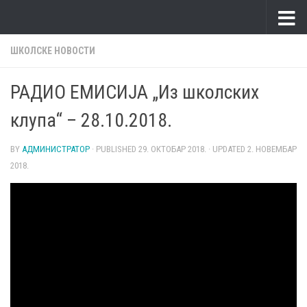
Skip to content
ШКОЛСКЕ НОВОСТИ
РАДИО ЕМИСИЈА „Из школских
клупа“ – 28.10.2018.
BY
АДМИНИСТРАТОР
· PUBLISHED
29. ОКТОБАР 2018.
· UPDATED
2. НОВЕМБАР
2018.