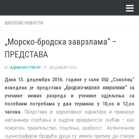
Skip to content
ШКОЛСКЕ НОВОСТИ
„Морско-бродска заврзлама“ –
ПРЕДСТАВА
BY
АДМИНИСТРАТОР
·
21. ДЕЦЕМБАР 2016.
Дана 13. децембра 2016. године у сали ОШ „Соколац“
изведена је представа
„Бродско-морска заврзлама“
за
ученике нижих разреда и ученике одјељења са
посебним потребама у два термина: у 10,оо и 12,оо
часова.
Представа је едукативног карактера и приказује
најтананија осјећања и људске вриједности: љубав – као
покретач, пријатељство, поштење, храброст… Аутентичном
сценографијом бродића дјеца су имала прилику да створе