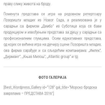
праву слику живота на броду.
Поменута представа се игра на редовном репертоару
Позоришта младих
из Новог Сада, а реализована је у
сарадњи са фирмом
„Дамбо“
из Суботице која се бави
продукцијом и извођењем представа за дјецу у сарадњи са
професионалним глумцима. Осим едукативних представа,
од којих се већина игра на дјечијој сцени Позоришта младих,
ова фирма сарађује и са сљедећим компанијама: „Имлек“,
„Дијамант“, „Књаз Милош“, „Atlantic group“ и тд.
ФОТО ГАЛЕРИЈА
[Best_Wordpress_Gallery id=“128″ gal_title=“Морско бродска
заврзлама – ПРЕДСТАВА 2016″]