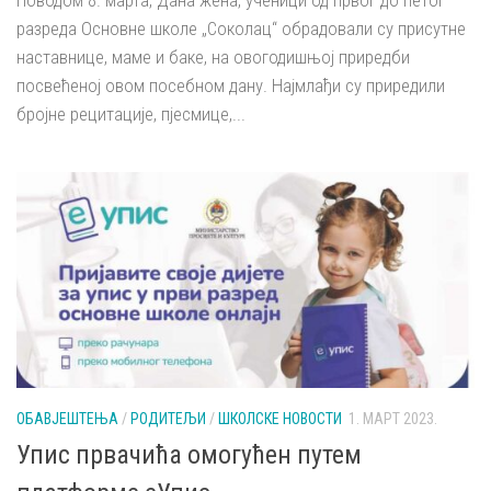
Поводом 8. марта, Дана жена, ученици од првог до петог
разреда Основне школе „Соколац“ обрадовали су присутне
наставнице, маме и баке, на овогодишњој приредби
посвећеној овом посебном дану. Најмлађи су приредили
бројне рецитације, пјесмице,...
ОБАВЈЕШТЕЊА
/
РОДИТЕЉИ
/
ШКОЛСКЕ НОВОСТИ
1. МАРТ 2023.
Упис првачића омогућен путем