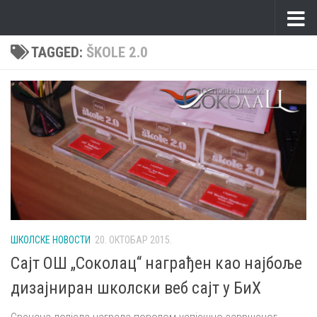
Skip to content
TAGGED:
ŠKOLE 2.0
ШКОЛСКЕ НОВОСТИ
20. ОКТОБАР 2015.
Сајт ОШ „Соколац“ награђен као најбоље
дизајниран школски веб сајт у БиХ