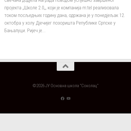
Свечана додјела награда поводом успјешно завршеног
пројекта „Школе 2.0„, који је компанија m:tel реализовала
током посљедњих годину дана, одржана је у понедјељак 12.
октобра у холу Дјечијег позоришта Републике Српске у
Бањалуци. Ријеч је...
©2026 ЈУ Основна школа "Соколац"