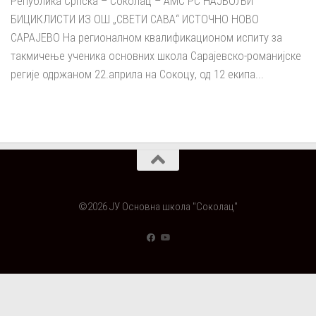
Република Српска – Соколац – АМС РС НАЈБОЉИ
БИЦИКЛИСТИ ИЗ ОШ „СВЕТИ САВА“ ИСТОЧНО НОВО
САРАЈЕВО На регионалном квалификационом испиту за
такмичење ученика основних школа Сарајевско-романијске
регије одржаном 22.aприла на Сокоцу, од 12 екипа...
©2026 ЈУ Основна школа "Соколац"