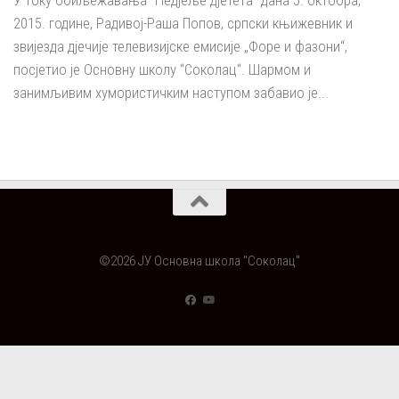
У току обиљежавања ”Недјеље дјетета” дана 5. октобра,
2015. године, Радивој-Раша Попов, српски књижевник и
звијезда дјечије телевизијске емисије „Форе и фазони“,
посјетио је Основну школу “Соколац“. Шармом и
занимљивим хумористичким наступом забавио је...
©2026 ЈУ Основна школа "Соколац"