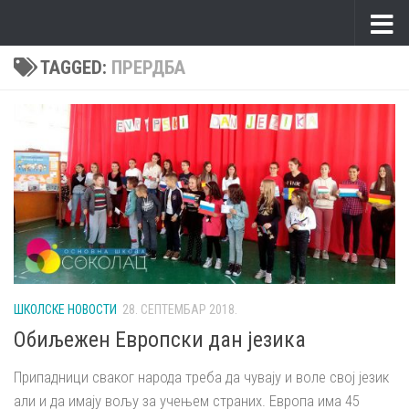
Skip to content
TAGGED:
ПРЕРДБА
ШКОЛСКЕ НОВОСТИ
28. СЕПТЕМБАР 2018.
Обиљежен Европски дан језика
Припадници сваког народа треба да чувају и воле свој језик
али и да имају вољу за учењем страних. Европа има 45