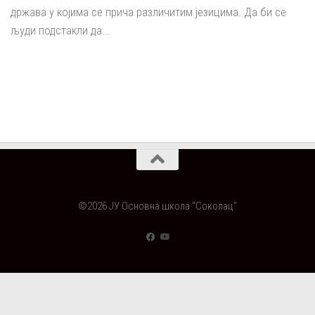
држава у којима се прича различитим језицима. Да би се
људи подстакли да...
©2026 ЈУ Основна школа "Соколац"