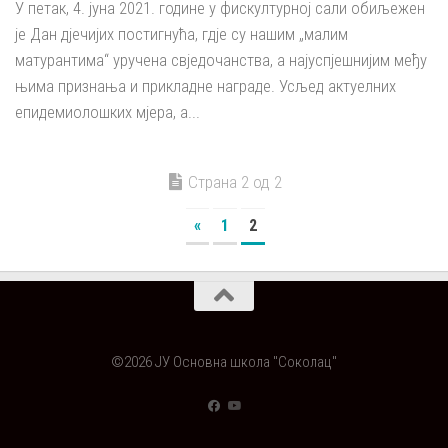
У петак, 4. јуна 2021. године у фискултурној сали обиљежен
је Дан дјечијих постигнућа, гдје су нашим „малим
матурантима“ уручена свједочанства, а најуспјешнијим међу
њима признања и прикладне награде. Усљед актуелних
епидемиолошких мјера, а...
Страна 2 од 2
«
1
2
©2026 ЈУ Основна школа "Соколац"