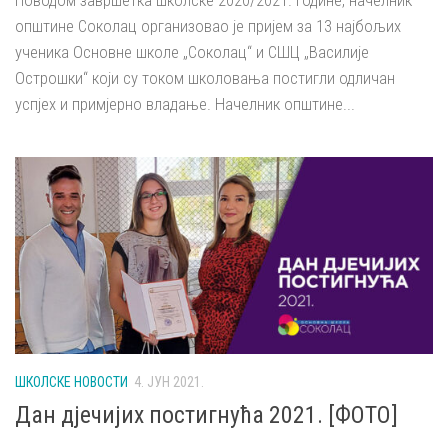
Поводом завршетка школске 2020/2021. године, начелник
општине Соколац организовао је пријем за 13 најбољих
ученика Основне школе „Соколац“ и СШЦ „Василије
Острошки“ који су током школовања постигли одличан
успјех и примјерно владање. Начелник општине...
ШКОЛСКЕ НОВОСТИ
4. ЈУН 2021.
Дан дјечијих постигнућа 2021. [ФОТО]