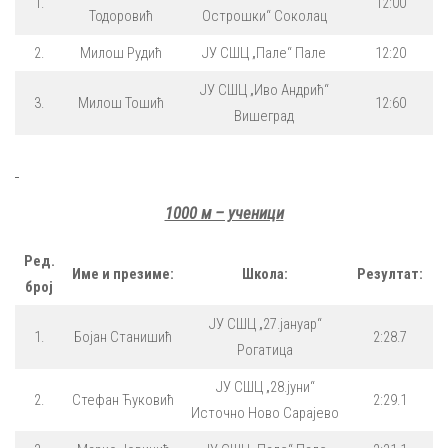
1.
12:00
Тодоровић
Острошки“ Соколац
2.
Милош Рудић
ЈУ СШЦ „Пале“ Пале
12:20
ЈУ СШЦ „Иво Андрић“
3.
Милош Тошић
12:60
Вишеград
1000 м – ученици
Ред.
Име и презиме:
Школа:
Резултат:
број
ЈУ СШЦ „27.јануар“
1.
Бојан Станишић
2:28.7
Рогатица
ЈУ СШЦ „28.јуни“
2.
Стефан Ћуковић
2:29.1
Источно Ново Сарајево