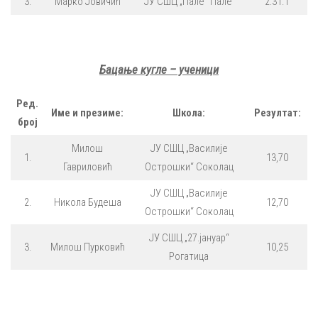
3.
Марко Јовичић
ЈУ СШЦ „Пале“ Пале
2:31.1
Бацање кугле – ученици
Ред.
Име и презиме:
Школа:
Резултат:
број
Милош
ЈУ СШЦ „Василије
1.
13,70
Гавриловић
Острошки“ Соколац
ЈУ СШЦ „Василије
2.
Никола Будеша
12,70
Острошки“ Соколац
ЈУ СШЦ „27.јануар“
3.
Милош Пурковић
10,25
Рогатица