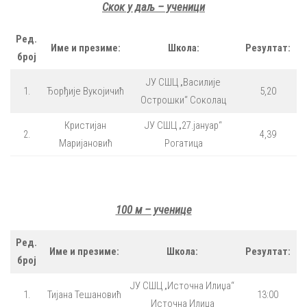
Скок у даљ – ученици
Ред.
Име и презиме:
Школа:
Резултат:
број
ЈУ СШЦ „Василије
1.
Ђорђије Вукојичић
5,20
Острошки“ Соколац
Кристијан
ЈУ СШЦ „27.јануар“
2.
4,39
Маријановић
Рогатица
100 м – ученице
Ред.
Име и презиме:
Школа:
Резултат:
број
ЈУ СШЦ „Источна Илиџа“
1.
Тијана Тешановић
13:00
Источна Илиџа