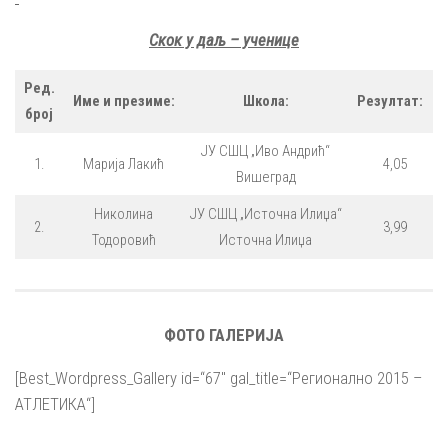
Скок у даљ – ученице
Ред.
Име и презиме:
Школа:
Резултат:
број
ЈУ СШЦ „Иво Андрић“
1.
Марија Лакић
4,05
Вишеград
Николина
ЈУ СШЦ „Источна Илиџа“
2.
3,99
Тодоровић
Источна Илиџа
ФОТО ГАЛЕРИЈА
[Best_Wordpress_Gallery id=“67″ gal_title=“Регионално 2015 –
АТЛЕТИКА“]