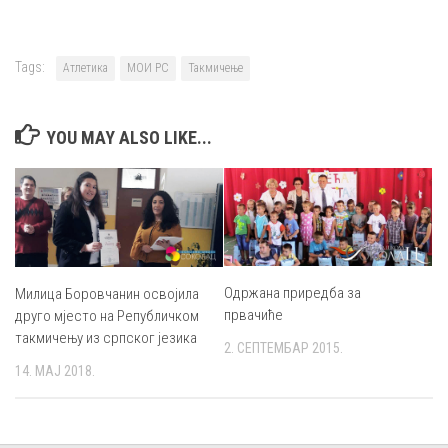
Tags:
Атлетика
МОИ РС
Такмичење
YOU MAY ALSO LIKE...
Одржана приредба за
Милица Боровчанин освојила
првачиће
друго мјесто на Републичком
такмичењу из српског језика
2. СЕПТЕМБАР 2015.
14. МАЈ 2018.