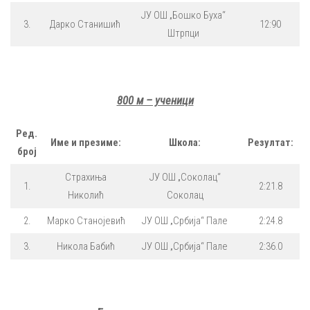
ЈУ ОШ „Бошко Буха“
3.
Дарко Станишић
12:90
Штрпци
800 м – ученици
Ред.
Име и презиме:
Школа:
Резултат:
број
Страхиња
ЈУ ОШ „Соколац“
1.
2:21.8
Николић
Соколац
2.
Марко Станојевић
ЈУ ОШ „Србија“ Пале
2:24.8
3.
Никола Бабић
ЈУ ОШ „Србија“ Пале
2:36.0