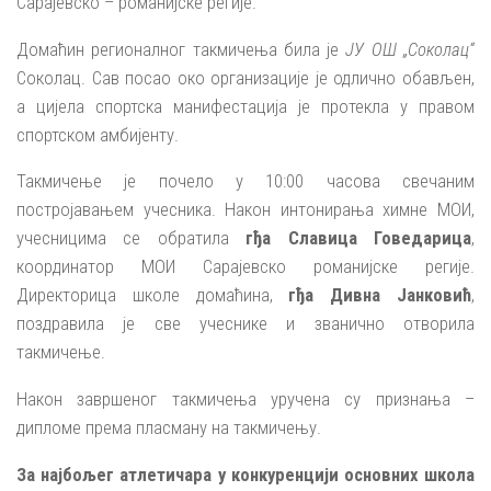
Сарајевско – романијске регије.
Домаћин регионалног такмичења била је
ЈУ ОШ „Соколац“
Соколац. Сав посао око организације је одлично обављен,
а цијела спортска манифестација је протекла у правом
спортском амбијенту.
Такмичење је почело у 10:00 часова свечаним
постројавањем учесника. Након интонирања химне МОИ,
учесницима се обратила
гђа Славица Говедарица
,
координатор МОИ Сарајевско романијске регије.
Директорица школе домаћина,
гђа Дивна Јанковић
,
поздравила је све учеснике и званично отворила
такмичење.
Након завршеног такмичења уручена су признања –
дипломе према пласману на такмичењу.
За најбољег атлетичара у конкуренцији основних школа