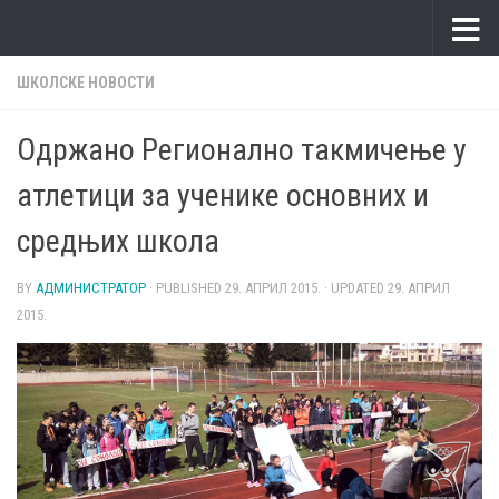
Skip to content
ШКОЛСКЕ НОВОСТИ
Одржано Регионално такмичење у
атлетици за ученике основних и
средњих школа
BY
АДМИНИСТРАТОР
· PUBLISHED
29. АПРИЛ 2015.
· UPDATED
29. АПРИЛ
2015.