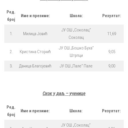
Ред.
Име и презиме:
Школа:
Резултат:
број
ЈУ ОШ „Соколац“
1.
Милица Јовић
11,69
Соколац
ЈУ ОШ „Бошко Буха“
2.
Кристина Стојнић
9,05
Штрпци
3.
Даница Благојевић
ЈУ ОШ „Пале“ Пале
9,00
Скок у даљ – ученице
Ред.
Име и презиме:
Школа:
Резултат:
број
ЈУ ОШ „Соколац“