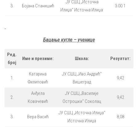
ЈУ СШЦ „Источна
3.
Бојана Станишић
3:00.1
Илиџа“ Источна Илиџа
Бацање кугле – ученице
Ред.
Име и презиме:
Школа:
Резултат:
број
Катарина
ЈУ СШЦ „Иво Андрић“
1.
9,42
Филиповић
Вишеград
Анђела
ЈУ СШЦ „Василије
2.
9,42
Ковачевић
Острошки“ Соколац
ЈУ СШЦ „Источна Илиџа“
3.
Вера Васић
8,08
Источна Илиџа