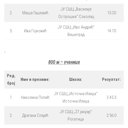
ЈУ СШЦ „Василије
2.
Маша Гашевић
13:20
Острошки“ Соколац
ЈУ СШЦ „Иво Андрић“
3.
Ива Гојковић
14:70
Вишеград
800 м – ученице
Ред.
Име и презиме:
Школа:
Резултат:
број
ЈУ СШЦ „Источна Илиџа“
1.
Николина Попић
2.45.3
Источна Илиџа
ЈУ СШЦ „27.јануар“
2.
Драгана Спајић
2:56.0
Рогатица