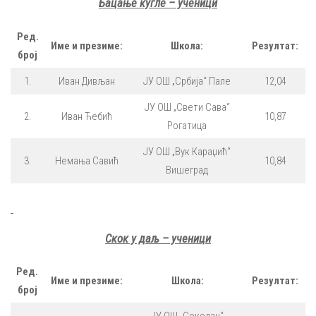
Бацање кугле – ученици
Ред.
Име и презиме:
Школа:
Резултат:
број
1.
Иван Дивљан
ЈУ ОШ „Србија“ Пале
12,04
ЈУ ОШ „Свети Сава“
2.
Иван Ћебић
10,87
Рогатица
ЈУ ОШ „Вук Караџић“
3.
Немања Савић
10,84
Вишеград
Скок у даљ – ученици
Ред.
Име и презиме:
Школа:
Резултат:
број