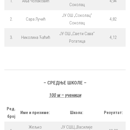
1.
Ања Чолаковић
4,94
Соколац
ЈУ ОШ „Соколац“
2.
Сара Лучић
4,82
Соколац
ЈУ ОШ „Свети Сава“
3.
Николина Ћаћић
4,12
Рогатица
– СРЕДЊЕ ШКОЛЕ –
100 м – ученици
Ред.
Име и презиме:
Школа:
Резултат:
број
Жељко
ЈУ СШЦ „Василије