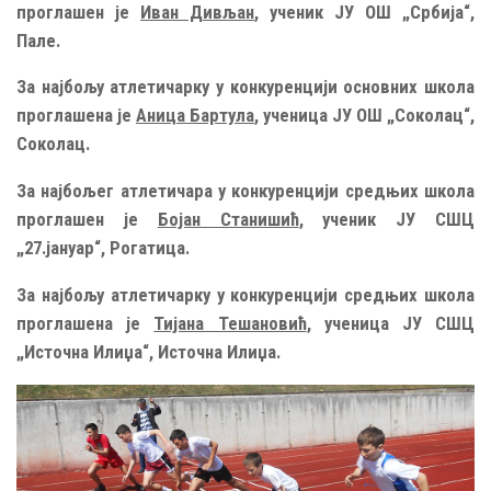
проглашен је
Иван Дивљан
, ученик ЈУ ОШ „Србија“,
Пале.
За најбољу атлетичарку у конкуренцији основних школа
проглашена је
Аница Бартула
, ученица ЈУ ОШ „Соколац“,
Соколац.
За најбољег атлетичара у конкуренцији средњих школа
проглашен је
Бојан Станишић
, ученик ЈУ СШЦ
„27.јануар“, Рогатица.
За најбољу атлетичарку у конкуренцији средњих школа
проглашена је
Тијана Тешановић
, ученица ЈУ СШЦ
„Источна Илиџа“, Источна Илиџа.