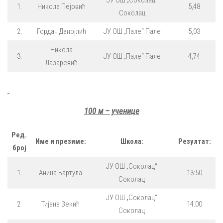
ЈУ ОШ „Соколац“
1.
Никола Пејовић
5,48
Соколац
2.
Гордан Данојлић
ЈУ ОШ „Пале“ Пале
5,03
Никола
3.
ЈУ ОШ „Пале“ Пале
4,74
Лазаревић
100 м – ученице
Ред.
Име и презиме:
Школа:
Резултат:
број
ЈУ ОШ „Соколац“
1.
Аница Бартула
13:50
Соколац
ЈУ ОШ „Соколац“
2.
Тијана Зекић
14:00
Соколац