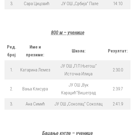
3.
Сара Цицовић
ЈУ ОШ „Србија“ Пале
14:10
800 м – ученице
Ред.
Име и
Школа:
Резултат:
број
презиме:
ЈУ ОШ „П.П.Његош“
1.
Катарина Лемез
2:30.0
Источна Илиџа
ЈУ ОШ „Вук
2.
Вања Клисура
2:39.7
Караџић“Вишеград
3.
Ана Симић
ЈУ ОШ „Соколац“ Соколац
2:41.9
Бацање кугле – ученице