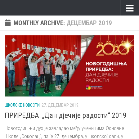
Skip to content
MONTHLY ARCHIVE:
ДЕЦЕМБАР 2019
ШКОЛСКЕ НОВОСТИ
27. ДЕЦЕМБАР 2019.
ПРИРЕДБА: „Дан дјечије радости“ 2019
Новогодишњи дух је завладао међу ученицима Основне
Школе „Соколац“, па је 27. децембра, у школској сали, у