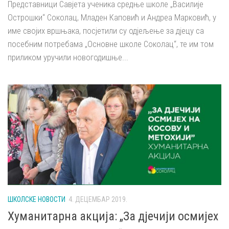
Представници Савјета ученика средње школе „Василије
Острошки“ Соколац, Младен Каповић и Андреа Марковић, у
име својих вршњака, посјетили су одјељење за дјецу са
посебним потребама „Основне школе Соколац“, те им том
приликом уручили новогодишње...
ШКОЛСКЕ НОВОСТИ
4. ДЕЦЕМБАР 2019.
Хуманитарна акција: „За дјечији осмијех