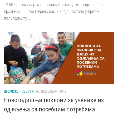
12:00 часова, одржана приредба поводом надолазећег
празника – Нове године, као и краја наставе у првом
полугодишту....
ШКОЛСКЕ НОВОСТИ
26. ДЕЦЕМБАР 2019.
Новогодишњи поклони за ученике из
одјељења са посебним потребама