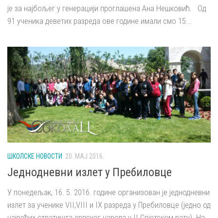
је за најбољег у генерацији проглашена Ана Нешковић. Од
91 ученика деветих разреда ове године имали смо 15...
ШКОЛСКЕ НОВОСТИ
20. МАЈ 2016.
Једнодневни излет у Пребиловце
У понедељак, 16. 5. 2016. године организован је једнодневни
излет за ученике VII,VIII и IX разреда у Пребиловце (једно од
највећих стратишта српског народа у II Свјетском рату). На