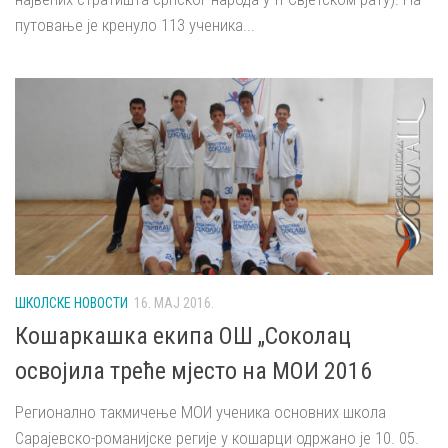
путовање је кренуло 113 ученика...
ШКОЛСКЕ НОВОСТИ
16. МАЈ 2016.
Кошаркашка екипа ОШ „Соколац
освојила треће мјесто на МОИ 2016
Регионално такмичење МОИ ученика основних школа
Сарајевско-романијске регије у кошарци одржано је 10. 05.