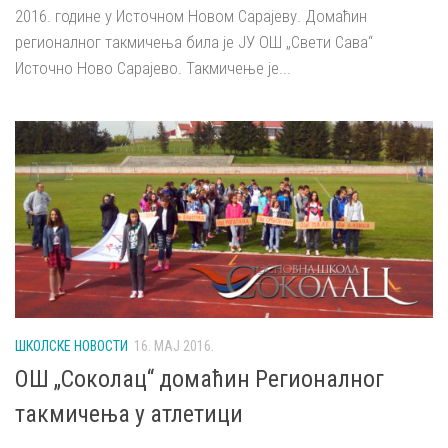
2016. године у Источном Новом Сарајеву. Домаћин
регионалног такмичења била је ЈУ ОШ „Свети Сава“
Источно Ново Сарајево. Такмичење је...
ШКОЛСКЕ НОВОСТИ
16. МАЈ 2016.
ОШ „Соколац“ домаћин Регионалног
такмичења у атлетици