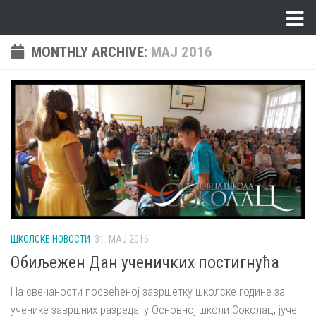
Skip to content
MONTHLY ARCHIVE:
МАЈ 2016
ШКОЛСКЕ НОВОСТИ
31. МАЈ 2016.
Обиљежен Дан ученичких постигнућа
На свечаности посвећеној завршетку школске године за
ученике завршних разреда, у Основној школи Соколац, јуче