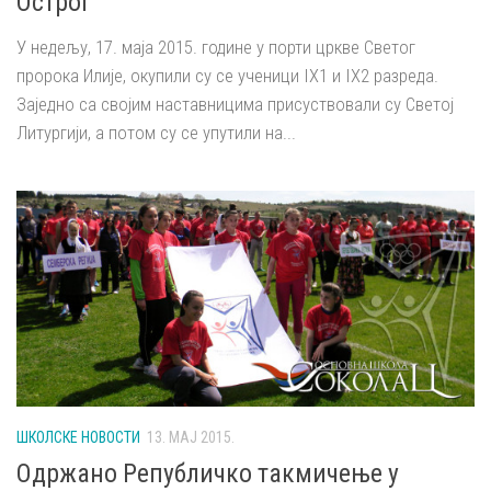
Острог
У недељу, 17. маја 2015. године у порти цркве Светог
пророка Илије, окупили су се ученици IX1 и IX2 разреда.
Заједно са својим наставницима присуствовали су Светој
Литургији, а потом су се упутили на...
ШКОЛСКЕ НОВОСТИ
13. МАЈ 2015.
Одржано Републичко такмичење у