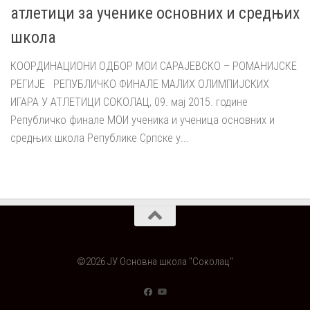
атлетици за ученике основних и средњих
школа
КООРДИНАЦИОНИ ОДБОР МОИ САРАЈЕВСКО – РОМАНИЈСКЕ
РЕГИЈЕ РЕПУБЛИЧКО ФИНАЛЕ МАЛИХ ОЛИМПИЈСКИХ
ИГАРА У АТЛЕТИЦИ СОКОЛАЦ, 09. мај 2015. године
Републичко финале МОИ ученика и ученица основних и
средњих школа Републике Српске у...
©2026 ЈУ Основна школа "Соколац"