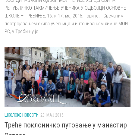
КООРДИНАЦИОНИ ОДБОР МОИ РЕГИЈЕ ХЕРЦЕГОВИНА
РЕПУБЛИЧКО ТАКМИЧЕЊЕ УЧЕНИКА У ОДБОЈЦИ ОСНОВНЕ
ШКОЛЕ – ТРЕБИЊЕ, 16. и 17. мај 2015. године. Свечаним
постројавањем екипа учесница и интонирањем химне МОИ
РС, у Требињу је...
ШКОЛСКЕ НОВОСТИ
23. МАЈ 2015.
Треће поклоничко путовање у манастир