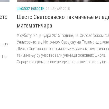
ШКОЛСКЕ НОВОСТИ
24. ЈАНУАР 2015.
сто
Шесто Светосавско такмичење млад
математичара
У суботу, 24. јануара 2015. године, на Филозофском ф
Универзитета у Источном Сарајеву на Палама одржано
лтету
Шесто Светосавско такмичење младих математичара
такмичењу су учествовали ученици основних школа
. На
Сарајевско-романијске регије, а из наше школе су се...