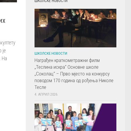
ШКОЛСКЕ НОВОСТИ
их
акултету
 је
ШКОЛСКЕ НОВОСТИ
. На
Награђен краткометражни филм
„Теслина искра“ Основне школе
„Соколац“ – Прво мјесто на конкурсу
поводом 170 година од рођења Николе
Тесле
4. АПРИЛ 2026.