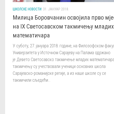
ШКОЛСКЕ НОВОСТИ
31. ЈАНУАР 2018.
Милица Боровчанин освојила прво мје
на IX Светосавском такмичењу младих
математичара
У суботу, 27. јануара 2018. године, на Филозофском факу
Универзитета у Источном Сарајеву на Палама одржано
је Девето Светосавско такмичење младих математичара
такмичењу су учествовали ученици основних школа
Сарајевско-романијске регије, а из наше школе су се
такмичили сљедећи...