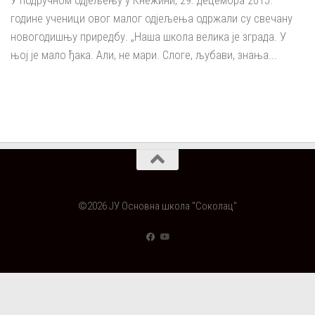
У подручном одјељењу у Кнежини, 29. децембра 2015.
године ученици овог малог одјељења одржали су свечану
новогодишњу приредбу. „Наша школа велика је зграда. У
њој је мало ђака. Али, не мари. Слоге, љубави, знања...
©2026 ЈУ Основна школа "Соколац"