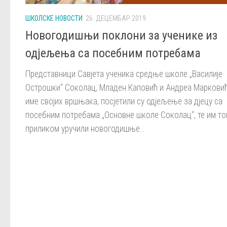
ШКОЛСКЕ НОВОСТИ
26. ДЕЦЕМБАР 2019.
Новогодишњи поклони за ученике из
одјељења са посебним потребама
Представници Савјета ученика средње школе „Василије
Острошки“ Соколац, Младен Каповић и Андреа Марковић
име својих вршњака, посјетили су одјељење за дјецу са
посебним потребама „Основне школе Соколац“, те им т
приликом уручили новогодишње...