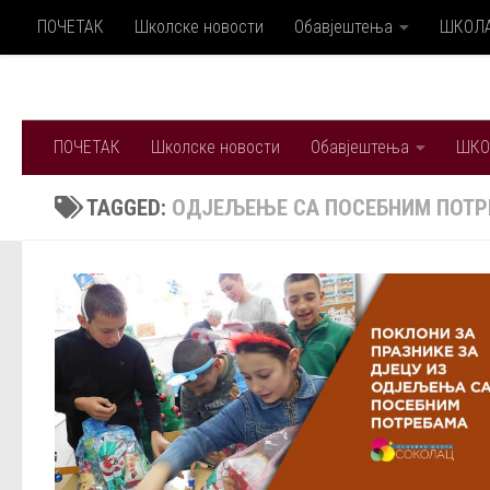
ПОЧЕТАК
Школске новости
Обавјештења
ШКОЛ
Skip to content
ПОЧЕТАК
Школске новости
Обавјештења
ШКО
TAGGED:
ОДЈЕЉЕЊЕ СА ПОСЕБНИМ ПОТР