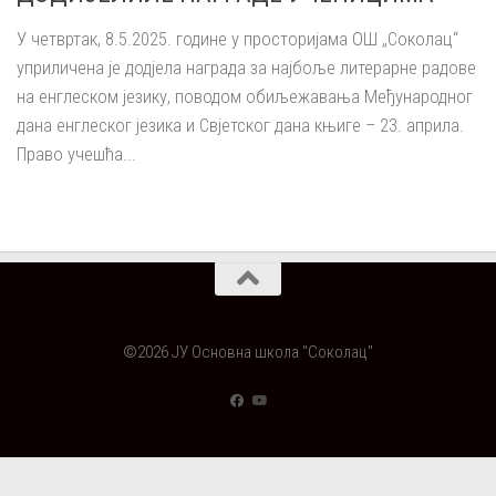
У четвртак, 8.5.2025. године у просторијама ОШ „Соколац“
уприличена је додјела награда за најбоље литерарне радове
на енглеском језику, поводом обиљежавања Међународног
дана енглеског језика и Свјетског дана књиге – 23. априла.
Право учешћа...
©2026 ЈУ Основна школа "Соколац"